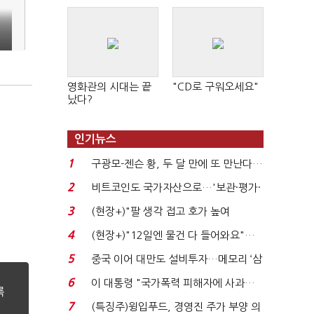
영화관의 시대는 끝
"CD로 구워오세요"
났다?
인기뉴스
1
구광모-젠슨 황, 두 달 만에 또 만난다…
로봇·AI 등 논...
2
비트코인도 국가자산으로…'보관·평가·
처분' 기준은 ...
3
(현장+)"팔 생각 접고 호가 높여
요"…'덜 똘똘한 한 채' 20...
4
(현장+)"12일엔 물건 다 들어와요"…
빈 매대 채우며 문 연 ...
5
중국 이어 대만도 설비투자…메모리 ‘삼
국전쟁’
6
이 대통령 "국가폭력 피해자에 사과…
적극적 조사로 진...
7
(특징주)윙입푸드, 경영진 주가 부양 의