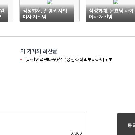
악원
삼성화재, 손병조 사외
삼성화재, 문효남 사외
'
이사 재선임
이사 재선임
이 기자의 최신글
(마감전업앤다운)삼본정밀화학▲보타바이오▼
0
/
300