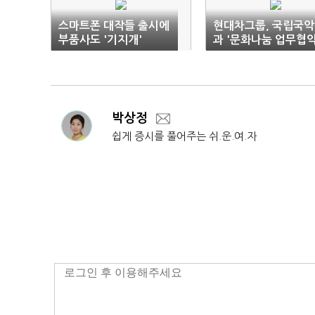
스마트폰 대작들 출시에
현대차그룹, 국립국
부품사도 '기지개'
과 '문화나눔 업무협약
체결
박상정
쉽게 증시를 풀어주는 쉬.운.여.자