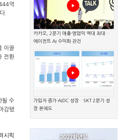
444억
다.
카카오, 2분기 매출·영업익 역대 최대…
에이전트 AI 수익화 관건
을 이끌
사 전환
한될 수
가입자 증가·AIDC 성장…SKT 2분기 성
장 본궤도
 마감됐
퍼시픽