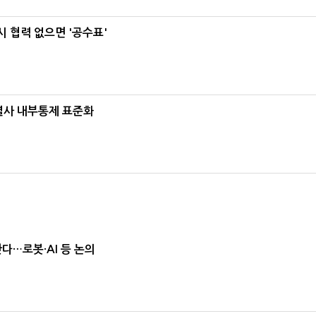
 협력 없으면 '공수표'
계열사 내부통제 표준화
난다…로봇·AI 등 논의