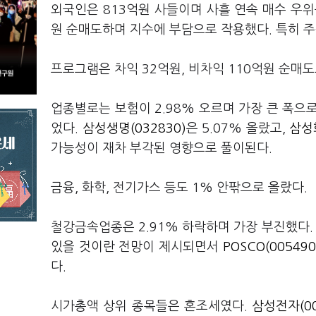
외국인은 813억원 사들이며 사흘 연속 매수 우위를
원 순매도하며 지수에 부담으로 작용했다. 특히 주
프로그램은 차익 32억원, 비차익 110억원 순매도
업종별로는 보험이 2.98% 오르며 가장 큰 폭으
었다.
삼성생명(032830)
은 5.07% 올랐고,
삼성화
가능성이 재차 부각된 영향으로 풀이된다.
금융, 화학, 전기가스 등도 1% 안팎으로 올랐다.
철강금속업종은 2.91% 하락하며 가장 부진했다.
있을 것이란 전망이 제시되면서
POSCO(005490
다.
시가총액 상위 종목들은 혼조세였다.
삼성전자(00