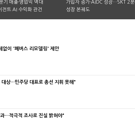
2분기 매출·영업익 역대
가입자 증가·AIDC 성장…SKT 2
전트 AI 수익화 관건
성장 본궤도
데없이 '폐버스 리모델링' 제안
택' 대상…민주당 대표로 총선 지휘 못해"
사과…적극적 조사로 진실 밝혀야"