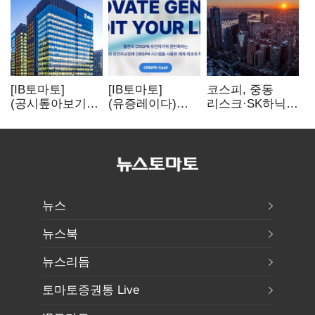
[IB토마토]
[IB토마토]
코스피, 중동
(공시톺아보기)
(유증레이다)
리스크·SK하닉
수주 공시, 왜
툴젠, 조달액
5% 급락에
바로 매출로
3분의 1 토막…
뒷걸음
잡히지 않을까
특허소송
비용부터 챙긴다
뉴스
뉴스북
뉴스리듬
토마토증권통 Live