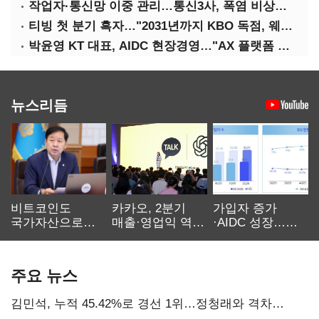
작업자·통신망 이중 관리…통신3사, 폭염 비상대응 돌입
티빙 첫 분기 흑자…"2031년까지 KBO 독점, 웨이브 합병도 속도"
박윤영 KT 대표, AIDC 현장경영…"AX 플랫폼 핵심 인프라로 키운다"
뉴스리듬
비트코인도
카카오, 2분기
가입자 증가
국가자산으로…'
매출·영업익 역대
·AIDC 성장…
보관·평가·처분'
최대…에이전트
SKT 2분기 성장
기준은 숙제
AI 수익화 관건
본궤도
주요 뉴스
김민석, 누적 45.42%로 경선 1위…정청래와 격차