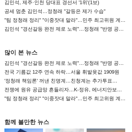
0.86%p(2보)
김민석, 제주·인천 당대표 경선서 '1위'(1보)
공세 멈춘 김민석…정청래 "갈등은 제가 수습"
"팀 정청래 정리" "이중잣대 말라"…민주 최고위원 계파
다툼 격화
김민석 "경선갈등 완전 제로 노력"…정청래 "반명 공세
사과부터"
많이 본 뉴스
김민석 "경선갈등 완전 제로 노력"…정청래 "반명 공세
사과부터"
전국 기름값 12주 연속 하락…서울 휘발윳값 1909원
'정청래 책임론' 꺼낸 친명계…친청계는 추가투표
때리기
전쟁에 원유 공급망 흔들리자…K-정유, 에너지안보
핵심으로 재부상
"팀 정청래 정리" "이중잣대 말라"…민주 최고위원 계파
다툼 격화
함께 볼만한 뉴스