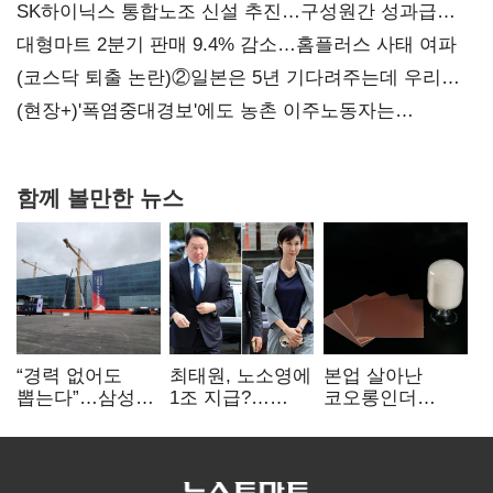
SK하이닉스 통합노조 신설 추진…구성원간 성과급
불만 확산
대형마트 2분기 판매 9.4% 감소…홈플러스 사태 여파
(코스닥 퇴출 논란)②일본은 5년 기다려주는데 우리는
당장 퇴출?…시간만으론 부족한 코스닥 구하기
(현장+)'폭염중대경보'에도 농촌 이주노동자는
강행군…'야외작업 중지' 권고도 무시
함께 볼만한 뉴스
“경력 없어도
최태원, 노소영에
본업 살아난
뽑는다”…삼성
1조 지급?…
코오롱인더
·TSMC, 미
재상고 여부 주목
·HS효성…AI·
반도체 인재
배터리 소재로
쟁탈전
보폭 확대