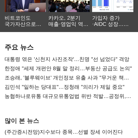
비트코인도
카카오, 2분기
가입자 증가
국가자산으로…'
매출·영업익 역대
·AIDC 성장…
보관·평가·처분'
최대…에이전트
SKT 2분기 성장
기준은 숙제
AI 수익화 관건
본궤도
주요 뉴스
대통령 엮은 '신천지 사진조작'…친명 "선 넘었다" 격앙
한정애 "세제 개편안 8월 말 정리…부동산 공급도 논의"
조승래, '블루웨이브' 개인정보 유출 사과 "무거운 책임
통감"
김민석 "일하는 당대표"…정청래 "의리가 제일 중요"
농협하나로유통 대규모유통업법 위반 적발…공정위,
과징금 4억6200만원 부과
많이 본 뉴스
(주간증시전망)지수보다 종목…선별 장세 이어진다