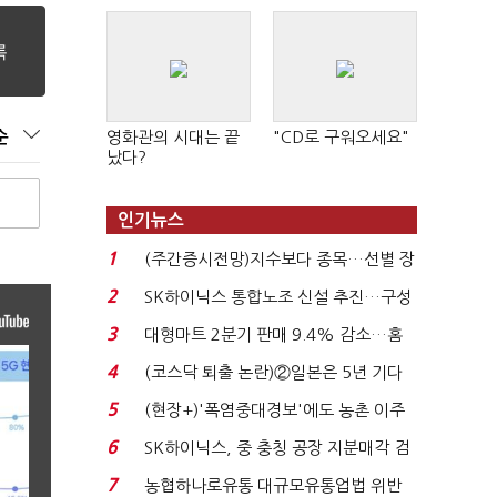
순
영화관의 시대는 끝
"CD로 구워오세요"
났다?
인기뉴스
1
(주간증시전망)지수보다 종목…선별 장
세 이어진다...
2
SK하이닉스 통합노조 신설 추진…구성
원간 성과급 불...
3
대형마트 2분기 판매 9.4% 감소…홈
플러스 사태 여파...
4
(코스닥 퇴출 논란)②일본은 5년 기다
려주는데 우리는 ...
5
(현장+)'폭염중대경보'에도 농촌 이주
노동자는 강행군…'야...
6
SK하이닉스, 중 충칭 공장 지분매각 검
토?…“확정된 바...
7
농협하나로유통 대규모유통업법 위반