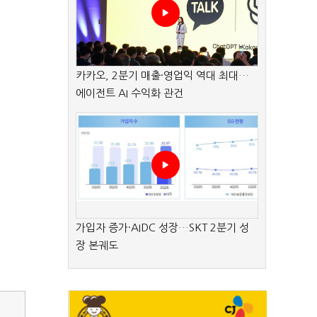
카카오, 2분기 매출·영업익 역대 최대…
에이전트 AI 수익화 관건
가입자 증가·AIDC 성장…SKT 2분기 성
장 본궤도