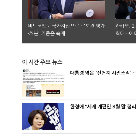
비트코인도 국가자산으로…'보관·평가
카카오, 
·처분' 기준은 숙제
최대…에이
이 시간 주요 뉴스
대통령 엮은 '신천지 사진조작'…
한정애 "세제 개편안 8월 말 정