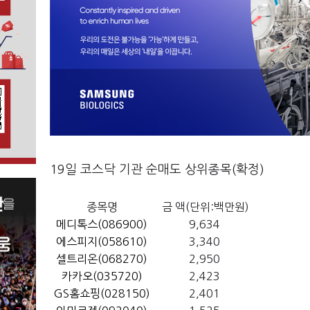
19일 코스닥 기관 순매도 상위종목(확정)
종목명
금 액(단위:백만원)
메디톡스(086900)
9,634
에스피지(058610)
3,340
셀트리온(068270)
2,950
카카오(035720)
2,423
GS홈쇼핑(028150)
2,401