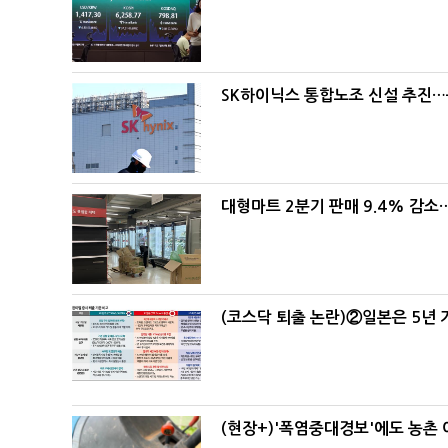
SK하이닉스 통합노조 신설 추진…
대형마트 2분기 판매 9.4% 감
(코스닥 퇴출 논란)②일본은 5년
(현장+)'폭염중대경보'에도 농촌