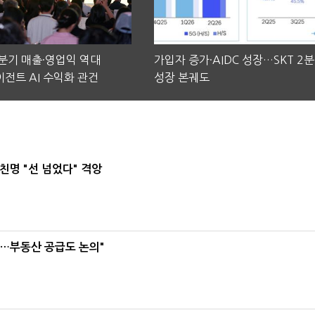
2분기 매출·영업익 역대
가입자 증가·AIDC 성장…SKT 2
전트 AI 수익화 관건
성장 본궤도
친명 "선 넘었다" 격앙
리…부동산 공급도 논의"