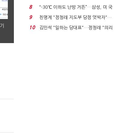
적발…공정위, 과...
8
“-30℃ 이하도 난방 거뜬”…삼성, 미 국
립연구소와 개...
9
친명계 "정청래 지도부 당정 엇박자"…
친청계 "신천지 오...
분기
10
김민석 "일하는 당대표"…정청래 "의리
가 제일 중요"...