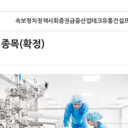
속보
정치
정책
사회
증권
금융
산업
테크
유통
건설
종목(확정)