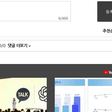
0
/
300
추천
0/0
댓글 더보기