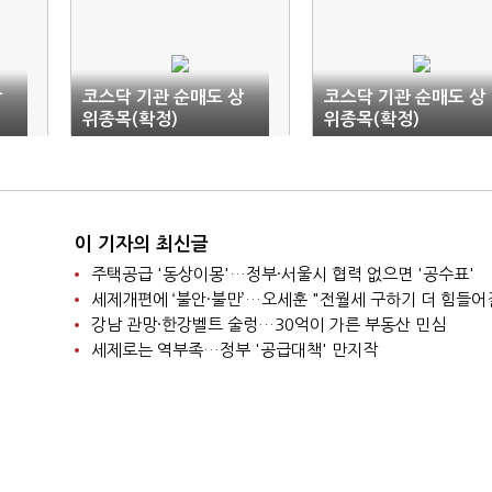
상
코스닥 기관 순매도 상
코스닥 기관 순매도 상
위종목(확정)
위종목(확정)
이 기자의 최신글
주택공급 '동상이몽'…정부·서울시 협력 없으면 '공수표'
세제개편에 ‘불안·불만’…오세훈 "전월세 구하기 더 힘들어
강남 관망·한강벨트 술렁…30억이 가른 부동산 민심
세제로는 역부족…정부 '공급대책' 만지작