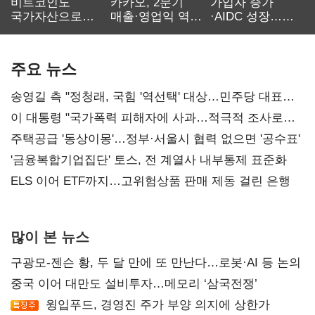
비트코인도
카카오, 2분기
가입자 증가
국가자산으로…'
매출·영업익 역대
·AIDC 성장…
보관·평가·처분'
최대…에이전트
SKT 2분기 성장
기준은 숙제
AI 수익화 관건
본궤도
주요 뉴스
송영길 측 "정청래, 국힘 '역선택' 대상…민주당 대표로
총선 지휘 못해"
이 대통령 "국가폭력 피해자에 사과…적극적 조사로
진실 밝혀야"
주택공급 '동상이몽'…정부·서울시 협력 없으면 '공수표'
'금융복합기업집단' 토스, 전 계열사 내부통제 표준화
ELS 이어 ETF까지…고위험상품 판매 제동 걸린 은행
많이 본 뉴스
구광모-젠슨 황, 두 달 만에 또 만난다…로봇·AI 등 논의
중국 이어 대만도 설비투자…메모리 ‘삼국전쟁’
윙입푸드, 경영진 주가 부양 의지에 상한가