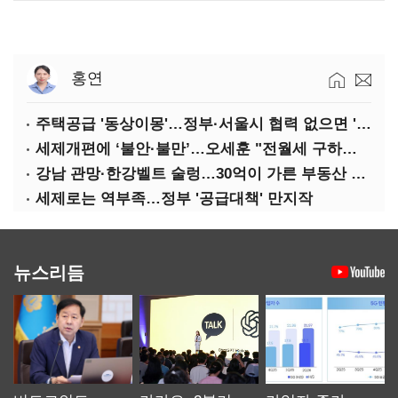
홍연
주택공급 '동상이몽'…정부·서울시 협력 없으면 '공수표'
세제개편에 ‘불안·불만’…오세훈 "전월세 구하기 더 힘들어질 것"
강남 관망·한강벨트 술렁…30억이 가른 부동산 민심
세제로는 역부족…정부 '공급대책' 만지작
뉴스리듬