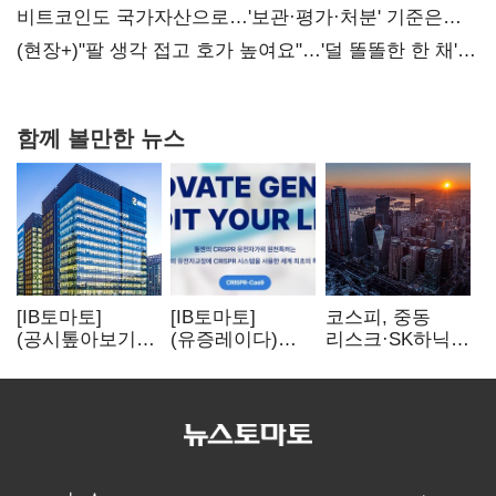
비트코인도 국가자산으로…'보관·평가·처분' 기준은
숙제
(현장+)"팔 생각 접고 호가 높여요"…'덜 똘똘한 한 채'
20억 키맞추기
함께 볼만한 뉴스
[IB토마토]
[IB토마토]
코스피, 중동
(공시톺아보기)
(유증레이다)
리스크·SK하닉
수주 공시, 왜
툴젠, 조달액
5% 급락에
바로 매출로
3분의 1 토막…
뒷걸음
잡히지 않을까
특허소송
비용부터 챙긴다