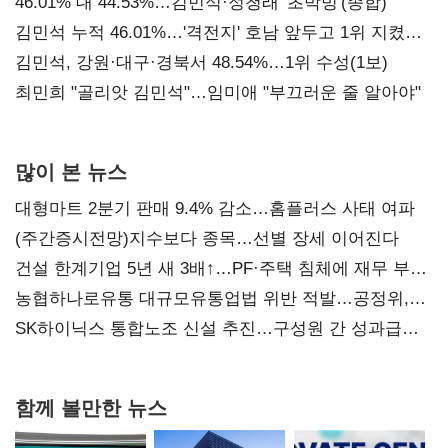
대표된 양 당직 배분"
46.01% 대 44.53%…김민석·정청래 '초박빙'(종합)
김민석 누적 46.01%…'격전지' 호남 앞두고 1위 지켰다
(2보)
김민석, 강원·대구·경북서 48.54%…1위 수성(1보)
최민희 "골리앗 김민석"…임미애 "부끄러운 줄 알아야"
많이 본 뉴스
대형마트 2분기 판매 9.4% 감소…홈플러스 사태 여파
(주간증시전망)지수보다 종목…선별 장세 이어진다
건설 한계기업 5년 새 3배↑…PF·주택 침체에 재무 부담
확대
농협하나로유통 대규모유통업법 위반 적발…공정위,
과징금 4억6200만원 부과
SK하이닉스 통합노조 신설 추진…구성원 간 성과급
불만 확산
함께 볼만한 뉴스