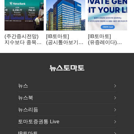
(주간증시전망)
[IB토마토]
[IB토마토]
지수보다 종목…
(공시톺아보기)
(유증레이다)
선별 장세
수주 공시, 왜
툴젠, 조달액
이어진다
바로 매출로
3분의 1 토막…
잡히지 않을까
특허소송
비용부터 챙긴다
뉴스
뉴스북
뉴스리듬
토마토증권통 Live
IB토마토