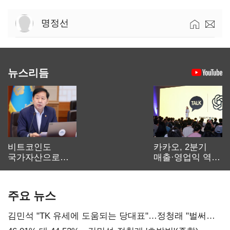
명정선
뉴스리듬
비트코인도
카카오, 2분기
국가자산으로…'
매출·영업익 역대
보관·평가·처분'
최대…에이전트
기준은 숙제
AI 수익화 관건
주요 뉴스
김민석 "TK 유세에 도움되는 당대표"…정청래 "벌써