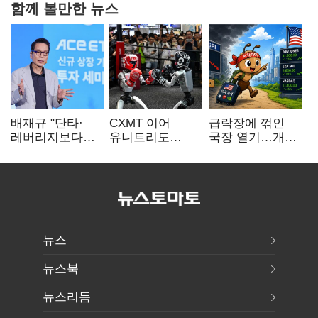
함께 볼만한 뉴스
배재규 "단타·
CXMT 이어
급락장에 꺾인
레버리지보다
유니트리도
국장 열기…개인
성장산업
출격…국내 증시
자금도 다시
장기투자…
영향 '촉각'
해외로
변동성 견뎌야"
뉴스
뉴스북
뉴스리듬