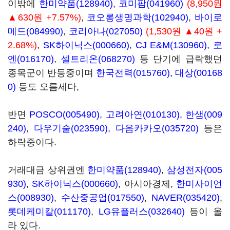
이밖에
한미약품(128940)
,
코미팜(041960)
(8,950원
▲630원 +7.57%)
,
코오롱생명과학(102940)
,
바이로
메드(084990)
,
코리아나(027050)
(1,530원 ▲40원 +
2.68%)
,
SK하이닉스(000660)
,
CJ E&M(130960)
,
로
엔(016170)
,
셀트리온(068270)
등 단기에 급락했던
종목군이 반등중이며
한국전력(015760)
,
대상(00168
0)
등도 오름세다,
반면
POSCO(005490)
,
고려아연(010130)
,
한샘(009
240)
,
다우기술(023590)
,
다음카카오(035720)
등은
하락중이다.
거래대금 상위권엔
한미약품(128940)
,
삼성전자(005
930)
,
SK하이닉스(000660)
, 아시아경제,
한미사이언
스(008930)
,
수산중공업(017550)
,
NAVER(035420)
,
롯데케미칼(011170)
,
LG유플러스(032640)
등이 올
라 있다.