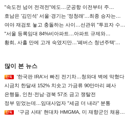
"속도전 넘어 전격전"에도…군공항 이전부터 주
52시간까지 '뇌관'
호남은 '김민석' 서울·경기는 '정청래'…최종 승자는
'안갯속'
여야 재검토 놓고 충돌하는 사이…선관위 "투표자 수
오차 당연"
"서울 등록임대 84%비아파트…아파트 규제와
달리해야"
황희, 사흘 만에 고개 숙였지만…'폐버스 청년주택'
후폭풍
많이 본 뉴스
'한국판 IRA'서 빠진 전기차…청와대 벽에 막혔다
시금치 한달새 152% 치솟고 가금류 90만마리 폐사
은행들, 인천·전남·경북 57조 금고 쟁탈전
정부 믿었는데…임대사업자 "세금 더 내라" 분통
‘구금 사태’ 현대차 HMGMA, 미 재향군인 채용
확대로 분위기 반전