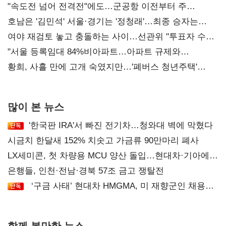
"속도전 넘어 전격전"에도…군공항 이전부터 주
52시간까지 '뇌관'
호남은 '김민석' 서울·경기는 '정청래'…최종 승자는
'안갯속'
여야 재검토 놓고 충돌하는 사이…선관위 "투표자 수
오차 당연"
"서울 등록임대 84%비아파트…아파트 규제와
달리해야"
황희, 사흘 만에 고개 숙였지만…'폐버스 청년주택'
후폭풍
많이 본 뉴스
'한국판 IRA'서 빠진 전기차…청와대 벽에 막혔다
시금치 한달새 152% 치솟고 가금류 90만마리 폐사
LX세미콘, 첫 차량용 MCU 양산 돌입…현대차·기아에
공급
은행들, 인천·전남·경북 57조 금고 쟁탈전
‘구금 사태’ 현대차 HMGMA, 미 재향군인 채용
확대로 분위기 반전
함께 볼만한 뉴스