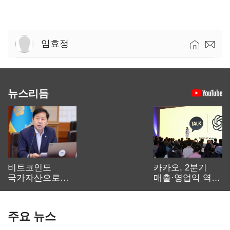
임효정
뉴스리듬
비트코인도
카카오, 2분기
국가자산으로…'
매출·영업익 역대
보관·평가·처분'
최대…에이전트
기준은 숙제
AI 수익화 관건
주요 뉴스