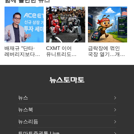
배재규 "단타·
CXMT 이어
급락장에 꺾인
레버리지보다
유니트리도
국장 열기…개인
성장산업
출격…국내 증시
자금도 다시
장기투자…
영향 '촉각'
해외로
변동성 견뎌야"
뉴스
뉴스북
뉴스리듬
토마토증권통 Live