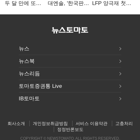
두 달 만에 또
대엔솔, '한국판
LFP 양극재 첫
만난다…로봇·AI
IRA' 수혜 부상…
대규모 공급…
등 논의
세액공제 선택이
ESS 시장 공략
변수
뉴스
뉴스북
뉴스리듬
토마토증권통 Live
IB토마토
회사소개
개인정보취급방침
서비스 이용약관
고충처리
정정반론보도
COPYRIGHT © NEWSTOMATO. ALL RIGHTS RESERVED.