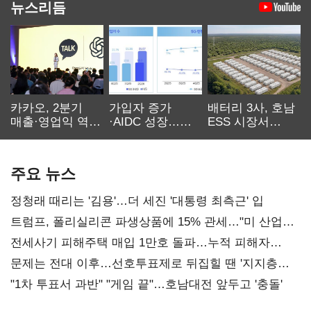
뉴스리듬
카카오, 2분기
가입자 증가
배터리 3사, 호남
매출·영업익 역대
·AIDC 성장…
ESS 시장서
최대…에이전트
SKT 2분기 성장
‘격돌’
AI 수익화 관건
본궤도
주요 뉴스
정청래 때리는 '김용'…더 세진 '대통령 최측근' 입
트럼프, 폴리실리콘 파생상품에 15% 관세…"미 산업
재건"
전세사기 피해주택 매입 1만호 돌파…누적 피해자
4만278명
문제는 전대 이후…선호투표제로 뒤집힐 땐 '지지층
불복'
"1차 투표서 과반" "게임 끝"…호남대전 앞두고 '충돌'