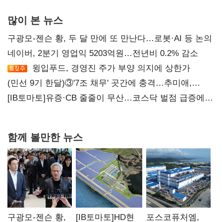
많이 본 뉴스
구광모-젠슨 황, 두 달 만에 또 만난다…로봇·AI 등 논의
네이버, 2분기 영업익 5203억원…전년비 0.2% 감소
윙입푸드, 경영진 주가 부양 의지에 상한가
(민선 9기 한달)③'7조 채무' 곳간에 충격…추미애,
20년만에 '비상재정' 선언 승부수
[IB토마토]유증·CB 줄줄이 무산…코스닥 벌점 급증에
상폐 압박
함께 볼만한 뉴스
구광모-젠슨 황,
[IB토마토]HD현
포스코퓨처엠,