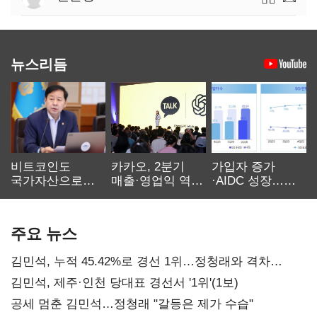
뉴스리듬
비트코인도
카카오, 2분기
가입자 증가
국가자산으로…'
매출·영업익 역대
·AIDC 성장…
보관·평가·처분'
최대…에이전트
SKT 2분기 성장
기준은 숙제
AI 수익화 관건
본궤도
주요 뉴스
김민석, 누적 45.42%로 경선 1위…정청래와 격차
0.86%p(2보)
김민석, 제주·인천 당대표 경선서 '1위'(1보)
공세 멈춘 김민석…정청래 "갈등은 제가 수습"