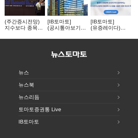
(주간증시전망)
[IB토마토]
[IB토마토]
지수보다 종목…
(공시톺아보기)
(유증레이다)
선별 장세
수주 공시, 왜
툴젠, 조달액
이어진다
바로 매출로
3분의 1 토막…
잡히지 않을까
특허소송
비용부터 챙긴다
뉴스
뉴스북
뉴스리듬
토마토증권통 Live
IB토마토