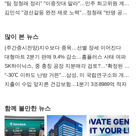
"팀 정청래 정리" "이중잣대 말라"…민주 최고위원 계파
다툼 격화
김민석 "경선갈등 완전 제로 노력"…정청래 "반명 공세
사과부터"
많이 본 뉴스
(주간증시전망)지수보다 종목…선별 장세 이어진다
대형마트 2분기 판매 9.4% 감소…홈플러스 사태 여파
SK하이닉스, 중 충칭 공장 지분매각 검토?…“확정된 바
없어”
“-30℃ 이하도 난방 거뜬”…삼성, 미 국립연구소와 개발
협력
지출이 수입 앞지른 건강보험…1분기 3조8989억 적자
함께 볼만한 뉴스