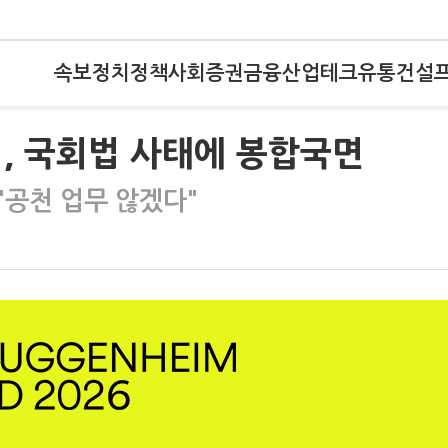
속보
정치
정책
사회
증권
금융
산업
테크
유통
건설
, 국회법 사태에 봉합국면
"공천 업무 않겠다"