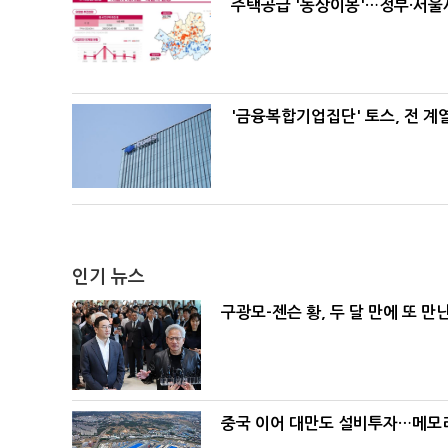
주택공급 '동상이몽'…정부·서울시
'금융복합기업집단' 토스, 전 
인기 뉴스
구광모-젠슨 황, 두 달 만에 또 만
중국 이어 대만도 설비투자…메모리