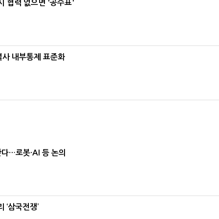
 협력 없으면 '공수표'
계열사 내부통제 표준화
난다…로봇·AI 등 논의
 ‘삼국전쟁’