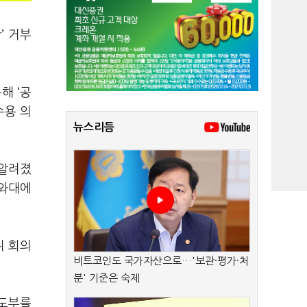
’ 거부
해 ‘공
수용 의
뉴스리듬
 알려졌
청와대에
위 회의
비트코인도 국가자산으로…'보관·평가·처
분' 기준은 숙제
지도부를