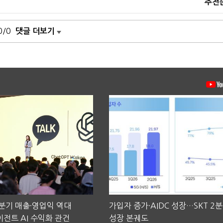
추천
0/0
댓글 더보기
2분기 매출·영업익 역대
가입자 증가·AIDC 성장…SKT 2
전트 AI 수익화 관건
성장 본궤도