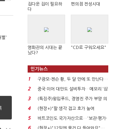
집다운 집이 필요하
편의점 전성시대
다
처벌'
영화관의 시대는 끝
"CD로 구워오세요"
났다?
인기뉴스
1
구광모-젠슨 황, 두 달 만에 또 만난다…
로봇·AI 등 논...
2
중국 이어 대만도 설비투자…메모리 ‘삼
국전쟁’
3
(특징주)윙입푸드, 경영진 주가 부양 의
지에 상한가...
4
(현장+)"팔 생각 접고 호가 높여
요"…'덜 똘똘한 한 채' 20...
5
비트코인도 국가자산으로…'보관·평가·
처분' 기준은 ...
6
(현장+)"12일엔 물건 다 들어와요"…