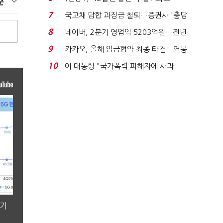
순
빈 매대 채우며 문 연 ...
7
국고채 담합 과징금 철퇴…증권사 '충당
금 폭탄' 우려...
8
네이버, 2분기 영업익 5203억원…전년
비 0.2% 감소...
9
카카오, 올해 임금협약 최종 타결…연봉
6.3% 인상·격려...
10
이 대통령 "국가폭력 피해자에 사과…
적극적 조사로 진...
분기