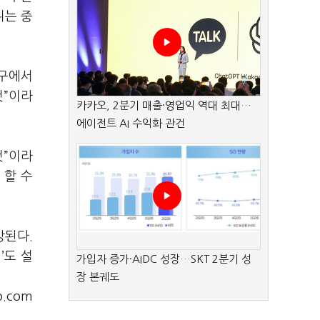
위는 중
기구에서
것”이라
카카오, 2분기 매출·영업익 역대 최대…
에이전트 AI 수익화 관건
것”이라
 할 수
망된다.
’도 설
가입자 증가·AIDC 성장…SKT 2분기 성
장 본궤도
o.com