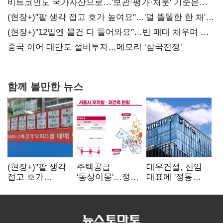
비트코인도 국가자산으로…'보관·평가·처분' 기준은
숙제
(현장+)"팔 생각 접고 호가 높여요"…'덜 똘똘한 한 채'
20억 키맞추기
(현장+)"12일엔 물건 다 들어와요"…빈 매대 채우며 문
연 홈플러스
중국 이어 대만도 설비투자…메모리 ‘삼국전쟁’
함께 볼만한 뉴스
(현장+)"팔 생각
주택공급
대우건설, 신임
접고 호가
'동상이몽'…정부
대표에 '정통
높여요"…'덜
·서울시 협력
대우맨' 이강석
똘똘한 한 채'
없으면 '공수표'
부사장 내정
20억 키맞추기