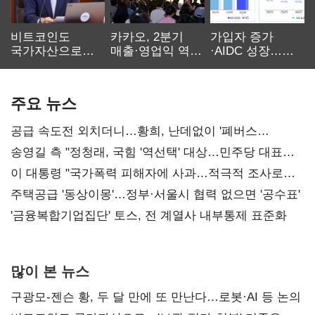
비트코인도
카카오, 2분기
가입자 증가
국가자산으로…'
매출·영업익 역대
·AIDC 성장…
보관·평가·처분'
최대…에이전트
SKT 2분기 성장
기준은 숙제
AI 수익화 관건
본궤도
주요 뉴스
공급 속도전 외치더니…황희, 난데없이 '폐버스
리모델링' 제안
송영길 측 "정청래, 국힘 '역선택' 대상…민주당 대표로
총선 지휘 못해"
이 대통령 "국가폭력 피해자에 사과…적극적 조사로
진실 밝혀야"
주택공급 '동상이몽'…정부·서울시 협력 없으면 '공수표'
'금융복합기업집단' 토스, 전 계열사 내부통제 표준화
많이 본 뉴스
구광모-젠슨 황, 두 달 만에 또 만난다…로봇·AI 등 논의