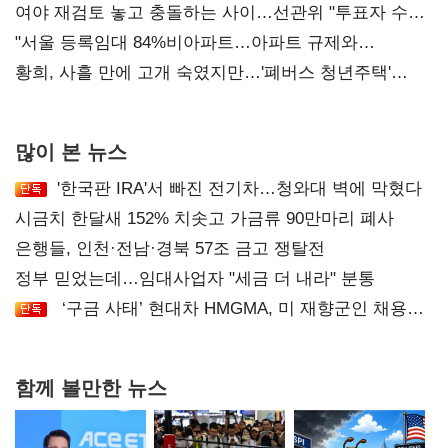
'안갯속'
여야 재검토 놓고 충돌하는 사이…선관위 "투표자 수
오차 당연"
"서울 등록임대 84%비아파트…아파트 규제와
달리해야"
황희, 사흘 만에 고개 숙였지만…'폐버스 청년주택'
후폭풍
많이 본 뉴스
'한국판 IRA'서 빠진 전기차…청와대 벽에 막혔다
시금치 한달새 152% 치솟고 가금류 90만마리 폐사
은행들, 인천·전남·경북 57조 금고 쟁탈전
정부 믿었는데…임대사업자 "세금 더 내라" 분통
‘구금 사태’ 현대차 HMGMA, 미 재향군인 채용
확대로 분위기 반전
함께 볼만한 뉴스