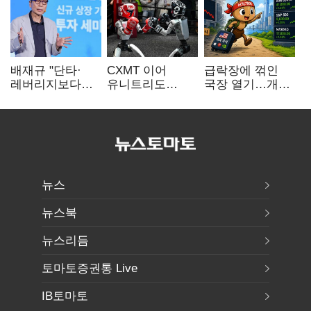
배재규 "단타·
CXMT 이어
급락장에 꺾인
레버리지보다
유니트리도
국장 열기…개인
성장산업
출격…국내 증시
자금도 다시
장기투자…
영향 '촉각'
해외로
변동성 견뎌야"
뉴스
뉴스북
뉴스리듬
토마토증권통 Live
IB토마토