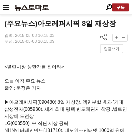
구독
(주요뉴스)아모레퍼시픽 8일 재상장
입력: 2015-05-08 10:15:03
수정: 2015-05-08 10:15:09
답글쓰기
<열린시장 상한가를 잡아라>
오늘 아침 주요 뉴스
출연: 문정은 기자
▶
아모레퍼시픽(090430)
8일 재상장..액면분할 효과 '기대'
삼성전자(005930)
, 세계 최대 평택 반도체단지 착공..빌트인
시장에 도전장
LG(003550)
, 中 직판 시장 공략
NHN엔터테인먼트(181710)
, 네오위즈인터넷 1060억 원에