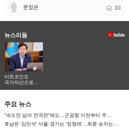
문정은
뉴스리듬
비트코인도
국가자산으로…'
보관·평가·처분'
기준은 숙제
주요 뉴스
"속도전 넘어 전격전"에도…군공항 이전부터 주
52시간까지 '뇌관'
호남은 '김민석' 서울·경기는 '정청래'…최종 승자는