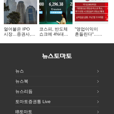
얼어붙은 IPO
코스피, 반도체
"영업이익이
시장…증권사,
쇼크에 4%대
흔들린다"…
하반기 '대어
급락…코스닥은
화학주, IFRS
전쟁' 기대
5거래일째 상승
18에 취약
뉴스
뉴스북
뉴스리듬
토마토증권통 Live
IB토마토