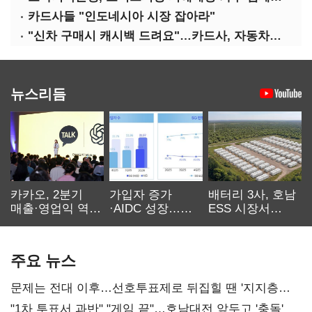
카드사들 "인도네시아 시장 잡아라"
"신차 구매시 캐시백 드려요"…카드사, 자동차금융 마케팅
뉴스리듬
카카오, 2분기
가입자 증가
배터리 3사, 호남
매출·영업익 역대
·AIDC 성장…
ESS 시장서
최대…에이전트
SKT 2분기 성장
‘격돌’
AI 수익화 관건
본궤도
주요 뉴스
문제는 전대 이후…선호투표제로 뒤집힐 땐 '지지층
불복'
"1차 투표서 과반" "게임 끝"…호남대전 앞두고 '충돌'