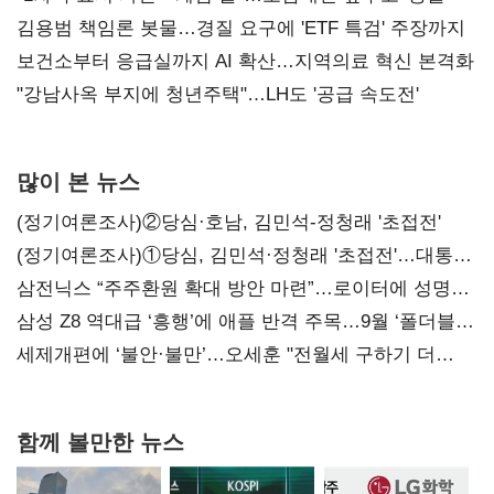
김용범 책임론 봇물…경질 요구에 'ETF 특검' 주장까지
보건소부터 응급실까지 AI 확산…지역의료 혁신 본격화
"강남사옥 부지에 청년주택"…LH도 '공급 속도전'
많이 본 뉴스
(정기여론조사)②당심·호남, 김민석-정청래 '초접전'
(정기여론조사)①당심, 김민석·정청래 '초접전'…대통령
지지도 '50% 아래로'(종합)
삼전닉스 “주주환원 확대 방안 마련”…로이터에 성명
보내
삼성 Z8 역대급 ‘흥행’에 애플 반격 주목…9월 ‘폴더블
대전’
세제개편에 ‘불안·불만’…오세훈 "전월세 구하기 더
힘들어질 것"
함께 볼만한 뉴스