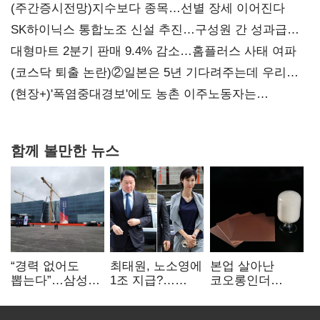
(주간증시전망)지수보다 종목…선별 장세 이어진다
SK하이닉스 통합노조 신설 추진…구성원 간 성과급
불만 확산
대형마트 2분기 판매 9.4% 감소…홈플러스 사태 여파
(코스닥 퇴출 논란)②일본은 5년 기다려주는데 우리는
당장 퇴출?…시간만으론 부족한 코스닥 구하기
(현장+)'폭염중대경보'에도 농촌 이주노동자는
강행군…'야외작업 중지' 권고도 무시
함께 볼만한 뉴스
“경력 없어도
최태원, 노소영에
본업 살아난
뽑는다”…삼성
1조 지급?…
코오롱인더
·TSMC, 미
재상고 여부 주목
·HS효성…AI·
반도체 인재
배터리 소재로