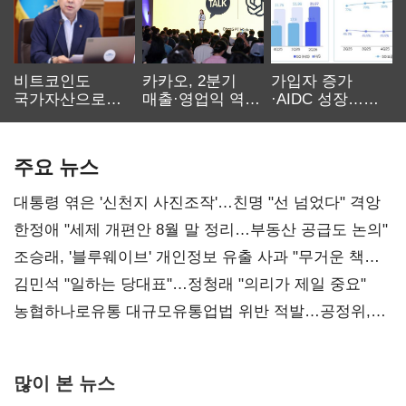
비트코인도
카카오, 2분기
가입자 증가
국가자산으로…'
매출·영업익 역대
·AIDC 성장…
보관·평가·처분'
최대…에이전트
SKT 2분기 성장
기준은 숙제
AI 수익화 관건
본궤도
주요 뉴스
대통령 엮은 '신천지 사진조작'…친명 "선 넘었다" 격앙
한정애 "세제 개편안 8월 말 정리…부동산 공급도 논의"
조승래, '블루웨이브' 개인정보 유출 사과 "무거운 책임
통감"
김민석 "일하는 당대표"…정청래 "의리가 제일 중요"
농협하나로유통 대규모유통업법 위반 적발…공정위,
과징금 4억6200만원 부과
많이 본 뉴스