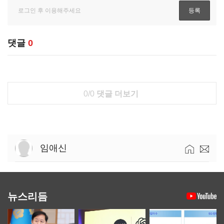
댓글
0
0/0
댓글 더보기
임애신
뉴스리듬