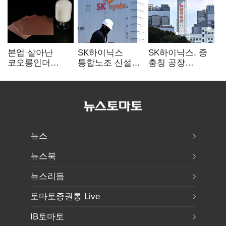
본업 살아난
SK하이닉스
SK하이닉스, 중
코오롱인더
통합노조 신설
충칭 공장
·HS효성…AI·
추진…구성원간
지분매각
배터리 소재로
성과급 불만 확산
검토?…“확정된
보폭 확대
바 없어”
뉴스
뉴스북
뉴스리듬
토마토증권통 Live
IB토마토