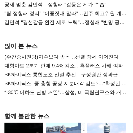
공세 멈춘 김민석…정청래 "갈등은 제가 수습"
"팀 정청래 정리" "이중잣대 말라"…민주 최고위원 계파
다툼 격화
김민석 "경선갈등 완전 제로 노력"…정청래 "반명 공세
사과부터"
많이 본 뉴스
(주간증시전망)지수보다 종목…선별 장세 이어진다
대형마트 2분기 판매 9.4% 감소…홈플러스 사태 여파
SK하이닉스 통합노조 신설 추진…구성원간 성과급
불만 확산
SK하이닉스, 중 충칭 공장 지분매각 검토?…“확정된 바
없어”
“-30℃ 이하도 난방 거뜬”…삼성, 미 국립연구소와 개발
협력
함께 볼만한 뉴스