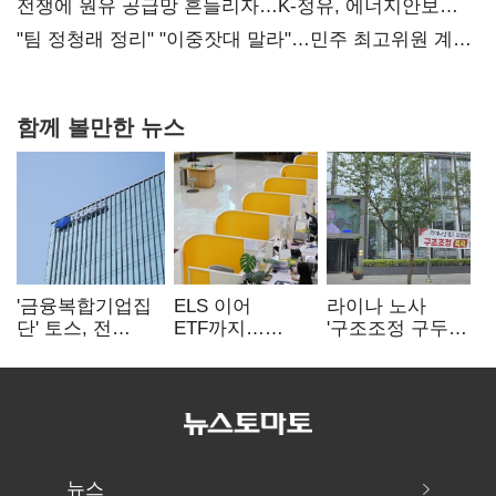
때리기
전쟁에 원유 공급망 흔들리자…K-정유, 에너지안보
핵심으로 재부상
"팀 정청래 정리" "이중잣대 말라"…민주 최고위원 계파
다툼 격화
함께 볼만한 뉴스
'금융복합기업집
ELS 이어
라이나 노사
단' 토스, 전
ETF까지…
'구조조정 구두
계열사 내부통제
고위험상품 판매
합의안' 도출
표준화
제동 걸린 은행
뉴스