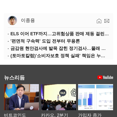
이종용
ELS 이어 ETF까지…고위험상품 판매 제동 걸린 은행
'편면적 구속력' 도입 전부터 무용론
금감원 현안검사에 발목 잡힌 정기검사…몰래 웃는 금융권
(토마토칼럼)'소비자보호 정책 실패' 책임은 누가 지나
뉴스리듬
비트코인도
카카오, 2분기
가입자 증가