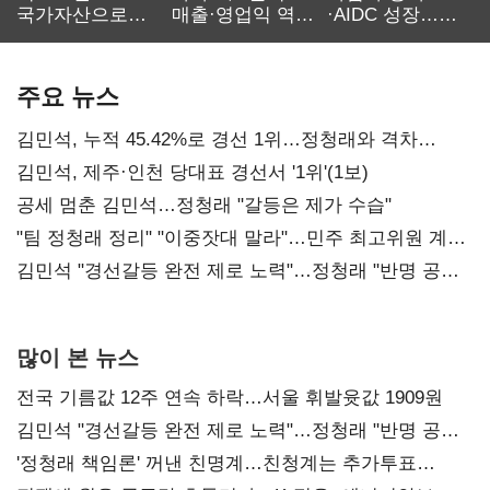
국가자산으로…'
매출·영업익 역대
·AIDC 성장…
보관·평가·처분'
최대…에이전트
SKT 2분기 성장
기준은 숙제
AI 수익화 관건
본궤도
주요 뉴스
김민석, 누적 45.42%로 경선 1위…정청래와 격차
0.86%p(2보)
김민석, 제주·인천 당대표 경선서 '1위'(1보)
공세 멈춘 김민석…정청래 "갈등은 제가 수습"
"팀 정청래 정리" "이중잣대 말라"…민주 최고위원 계파
다툼 격화
김민석 "경선갈등 완전 제로 노력"…정청래 "반명 공세
사과부터"
많이 본 뉴스
전국 기름값 12주 연속 하락…서울 휘발윳값 1909원
김민석 "경선갈등 완전 제로 노력"…정청래 "반명 공세
사과부터"
'정청래 책임론' 꺼낸 친명계…친청계는 추가투표