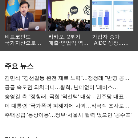
비트코인도
카카오, 2분기
가입자 증가
국가자산으로…'
매출·영업익 역대
·AIDC 성장…
보관·평가·처분'
최대…에이전트
SKT 2분기 성장
기준은 숙제
AI 수익화 관건
본궤도
주요 뉴스
김민석 "경선갈등 완전 제로 노력"…정청래 "반명 공세
사과부터"
공급 속도전 외치더니…황희, 난데없이 '폐버스
리모델링' 제안
송영길 측 "정청래, 국힘 '역선택' 대상…민주당 대표로
총선 지휘 못해"
이 대통령 "국가폭력 피해자에 사과…적극적 조사로
진실 밝혀야"
주택공급 '동상이몽'…정부·서울시 협력 없으면 '공수표'