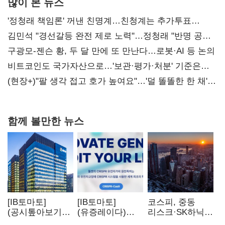
많이 본 뉴스
'정청래 책임론' 꺼낸 친명계…친청계는 추가투표
때리기
김민석 "경선갈등 완전 제로 노력"…정청래 "반명 공세
사과부터"
구광모-젠슨 황, 두 달 만에 또 만난다…로봇·AI 등 논의
비트코인도 국가자산으로…'보관·평가·처분' 기준은
숙제
(현장+)"팔 생각 접고 호가 높여요"…'덜 똘똘한 한 채'
20억 키맞추기
함께 볼만한 뉴스
[IB토마토]
[IB토마토]
코스피, 중동
(공시톺아보기)
(유증레이다)
리스크·SK하닉
수주 공시, 왜
툴젠, 조달액
5% 급락에