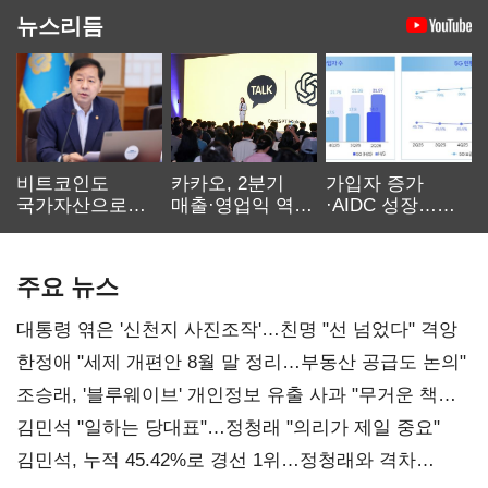
뉴스리듬
비트코인도
카카오, 2분기
가입자 증가
국가자산으로…'
매출·영업익 역대
·AIDC 성장…
보관·평가·처분'
최대…에이전트
SKT 2분기 성장
기준은 숙제
AI 수익화 관건
본궤도
주요 뉴스
대통령 엮은 '신천지 사진조작'…친명 "선 넘었다" 격앙
한정애 "세제 개편안 8월 말 정리…부동산 공급도 논의"
조승래, '블루웨이브' 개인정보 유출 사과 "무거운 책임
통감"
김민석 "일하는 당대표"…정청래 "의리가 제일 중요"
김민석, 누적 45.42%로 경선 1위…정청래와 격차