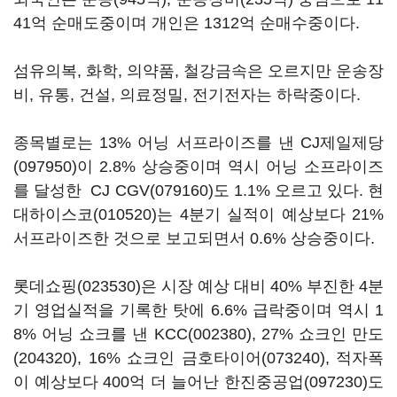
41억 순매도중이며 개인은 1312억 순매수중이다.
섬유의복, 화학, 의약품, 철강금속은 오르지만 운송장
비, 유통, 건설, 의료정밀, 전기전자는 하락중이다.
종목별로는 13% 어닝 서프라이즈를 낸
CJ제일제당
(097950)
이 2.8% 상승중이며 역시 어닝 소프라이즈
를 달성한
CJ CGV(079160)
도 1.1% 오르고 있다.
현
대하이스코(010520)
는 4분기 실적이 예상보다 21%
서프라이즈한 것으로 보고되면서 0.6% 상승중이다.
롯데쇼핑(023530)
은 시장 예상 대비 40% 부진한 4분
기 영업실적을 기록한 탓에 6.6% 급락중이며 역시 1
8% 어닝 쇼크를 낸
KCC(002380)
, 27% 쇼크인
만도
(204320)
, 16% 쇼크인
금호타이어(073240)
, 적자폭
이 예상보다 400억 더 늘어난
한진중공업(097230)
도