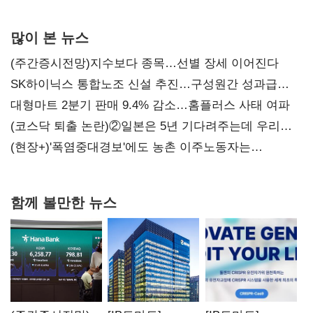
0.86%p(2보)
많이 본 뉴스
(주간증시전망)지수보다 종목…선별 장세 이어진다
SK하이닉스 통합노조 신설 추진…구성원간 성과급
불만 확산
대형마트 2분기 판매 9.4% 감소…홈플러스 사태 여파
(코스닥 퇴출 논란)②일본은 5년 기다려주는데 우리는
당장 퇴출?…시간만으론 부족한 코스닥 구하기
(현장+)'폭염중대경보'에도 농촌 이주노동자는
강행군…'야외작업 중지' 권고도 무시
함께 볼만한 뉴스