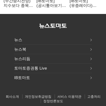
(주간증시전망)
[IB토마토]
[IB토마토]
지수보다 종목…
(공시톺아보기)
(유증레이다)
선별 장세
수주 공시, 왜
툴젠, 조달액
이어진다
바로 매출로
3분의 1 토막…
잡히지 않을까
특허소송
비용부터 챙긴다
뉴스
뉴스북
뉴스리듬
토마토증권통 Live
IB토마토
회사소개
개인정보취급방침
서비스 이용약관
고충처리
정정반론보도