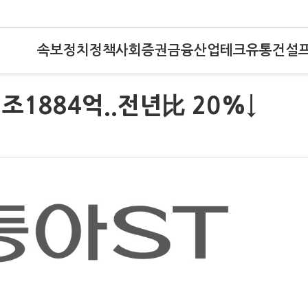
속보
정치
정책
사회
증권
금융
산업
테크
유통
건설
조1884억..전년比 20%↓