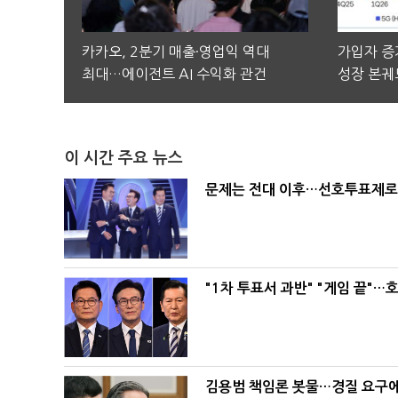
카카오, 2분기 매출·영업익 역대
가입자 증가
최대…에이전트 AI 수익화 관건
성장 본궤
이 시간 주요 뉴스
문제는 전대 이후…선호투표제로 
"1차 투표서 과반" "게임 끝"…
김용범 책임론 봇물…경질 요구에 