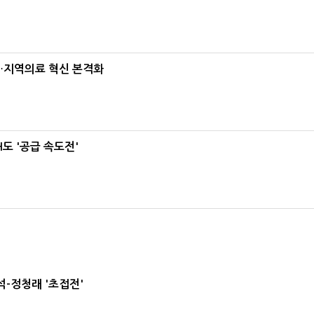
…지역의료 혁신 본격화
도 '공급 속도전'
-정청래 '초접전'