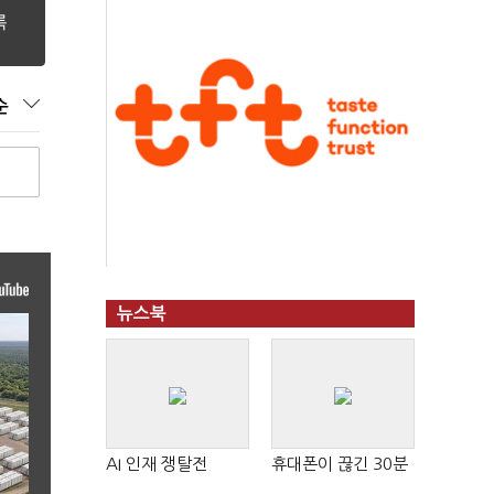
순
뉴스북
AI 인재 쟁탈전
휴대폰이 끊긴 30분