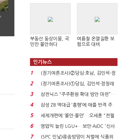
’
부동산 동상이몽, 국
여름철 온열질환 보
민만 불안하다
험으로 대비
인기뉴스
1
(정기여론조사)②당심·호남, 김민석-정
청래 '초접전'...
2
(정기여론조사)①당심, 김민석·정청래
'초접전'…대통령 ...
3
삼전닉스 “주주환원 확대 방안 마련”…
로이터에 성명...
4
삼성 Z8 역대급 ‘흥행’에 애플 반격 주
목…9월 ‘폴...
5
세제개편에 ‘불안·불만’…오세훈 "전월
세 구하기 더 ...
6
영업익 늘린 LGU+…보안·AIDC '신사
업 드라이브'...
7
(SPC 민낯)④솜방망이 처벌에 식품위