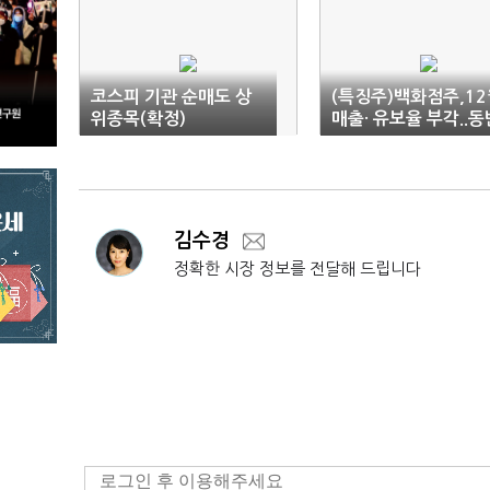
코스피 기관 순매도 상
(특징주)백화점주,12
위종목(확정)
매출· 유보율 부각..동
강세
김수경
정확한 시장 정보를 전달해 드립니다