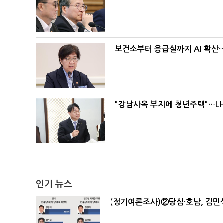
보건소부터 응급실까지 AI 확산
"강남사옥 부지에 청년주택"…LH
인기 뉴스
(정기여론조사)②당심·호남, 김민석