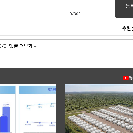
0
/
300
추천
0/0
댓글 더보기