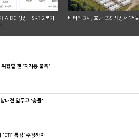
·AIDC 성장…SKT 2분기
배터리 3사, 호남 ESS 시장서 ‘격돌
도
뒤집힐 땐 '지지층 불복'
호남대전 앞두고 '충돌'
'ETF 특검' 주장까지