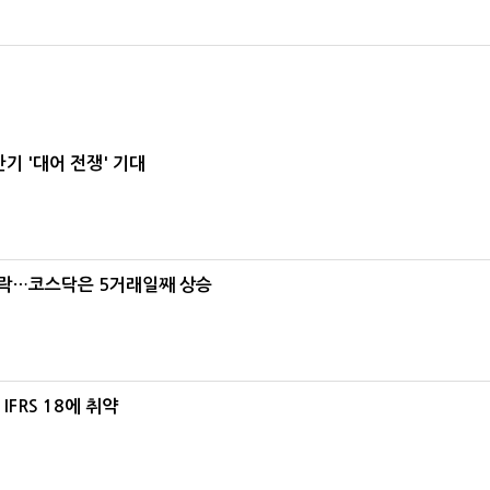
기 '대어 전쟁' 기대
급락…코스닥은 5거래일째 상승
FRS 18에 취약