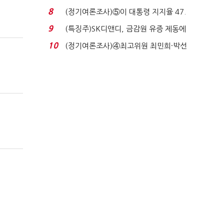
생법 위반 반복...
8
(정기여론조사)⑤이 대통령 지지율 47.
7%…일주일 만에 ...
9
(특징주)SK디앤디, 금감원 유증 제동에
장 초반 상한가...
10
(정기여론조사)④최고위원 최민희·박선
원 '양강'…서미...