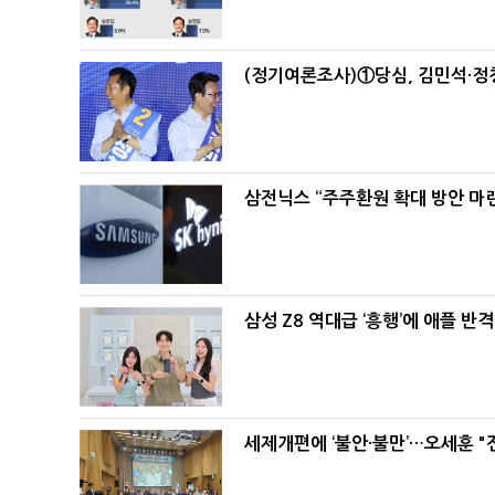
(정기여론조사)①당심, 김민석·정청
삼전닉스 “주주환원 확대 방안 마
삼성 Z8 역대급 ‘흥행’에 애플 반격
세제개편에 ‘불안·불만’…오세훈 "