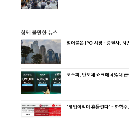
함께 볼만한 뉴스
얼어붙은 IPO 시장…증권사, 하반
코스피, 반도체 쇼크에 4%대 
"영업이익이 흔들린다"…화학주, I