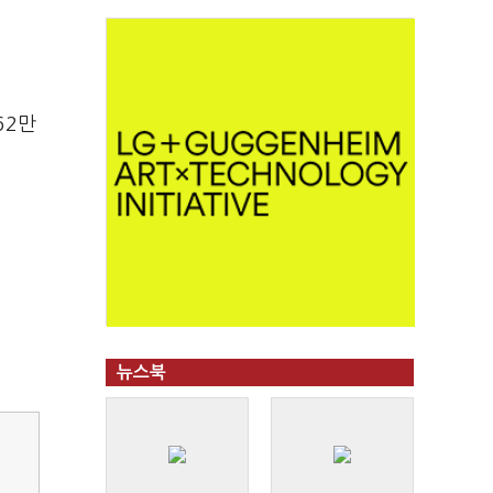
62만
뉴스북