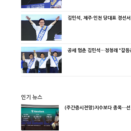
김민석, 제주·인천 당대표 경선서 '
공세 멈춘 김민석…정청래 "갈등
인기 뉴스
(주간증시전망)지수보다 종목…선