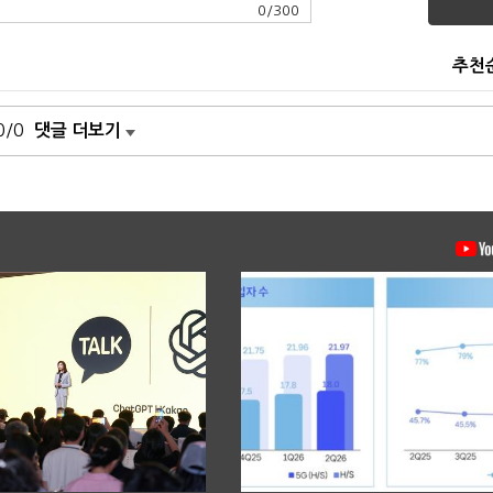
0
/
300
추천
0/0
댓글 더보기