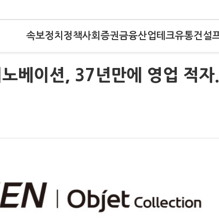
속보
정치
정책
사회
증권
금융
산업
테크
유통
건설
노베이션, 37년만에 영업 적자.