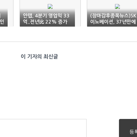
대
안랩, 4분기 영업익 33
(장마감후종목뉴스)SK
법인
억..전년比 22% 증가
이노베이션, 37년만에
영업 적자..무배당
이 기자의 최신글