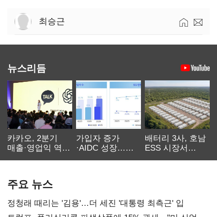
최승근
뉴스리듬
카카오, 2분기
가입자 증가
배터리 3사, 호남
매출·영업익 역대
·AIDC 성장…
ESS 시장서
최대…에이전트
SKT 2분기 성장
‘격돌’
AI 수익화 관건
본궤도
주요 뉴스
정청래 때리는 '김용'…더 세진 '대통령 최측근' 입