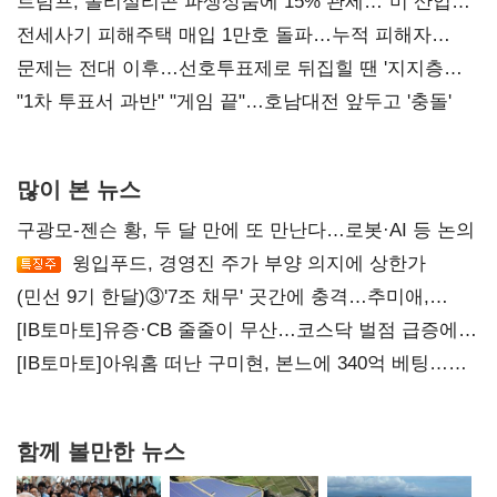
트럼프, 폴리실리콘 파생상품에 15% 관세…"미 산업
재건"
전세사기 피해주택 매입 1만호 돌파…누적 피해자
4만278명
문제는 전대 이후…선호투표제로 뒤집힐 땐 '지지층
불복'
"1차 투표서 과반" "게임 끝"…호남대전 앞두고 '충돌'
많이 본 뉴스
구광모-젠슨 황, 두 달 만에 또 만난다…로봇·AI 등 논의
윙입푸드, 경영진 주가 부양 의지에 상한가
(민선 9기 한달)③'7조 채무' 곳간에 충격…추미애,
20년만에 '비상재정' 선언 승부수
[IB토마토]유증·CB 줄줄이 무산…코스닥 벌점 급증에
상폐 압박
[IB토마토]아워홈 떠난 구미현, 본느에 340억 베팅…
가족 지배체제 구축
함께 볼만한 뉴스