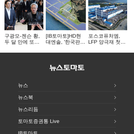
구광모-젠슨 황,
[IB토마토]HD현
포스코퓨처엠,
두 달 만에 또
대엔솔, '한국판
LFP 양극재 첫
만난다…로봇·AI
IRA' 수혜 부상…
대규모 공급…
등 논의
세액공제 선택이
ESS 시장 공략
변수
뉴스
뉴스북
뉴스리듬
토마토증권통 Live
IB토마토