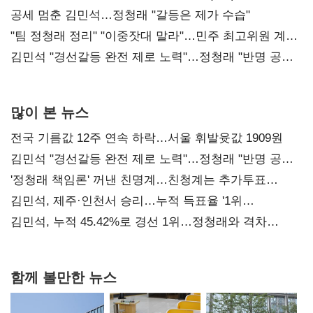
공세 멈춘 김민석…정청래 "갈등은 제가 수습"
"팀 정청래 정리" "이중잣대 말라"…민주 최고위원 계파
다툼 격화
김민석 "경선갈등 완전 제로 노력"…정청래 "반명 공세
사과부터"
많이 본 뉴스
전국 기름값 12주 연속 하락…서울 휘발윳값 1909원
김민석 "경선갈등 완전 제로 노력"…정청래 "반명 공세
사과부터"
'정청래 책임론' 꺼낸 친명계…친청계는 추가투표
때리기
김민석, 제주·인천서 승리…누적 득표율 '1위
탈환'(종합)
김민석, 누적 45.42%로 경선 1위…정청래와 격차
0.86%p(2보)
함께 볼만한 뉴스