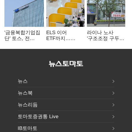
'금융복합기업집
ELS 이어
라이나 노사
단' 토스, 전
ETF까지…
'구조조정 구두
계열사 내부통제
고위험상품 판매
합의안' 도출
표준화
제동 걸린 은행
뉴스
뉴스북
뉴스리듬
토마토증권통 Live
IB토마토