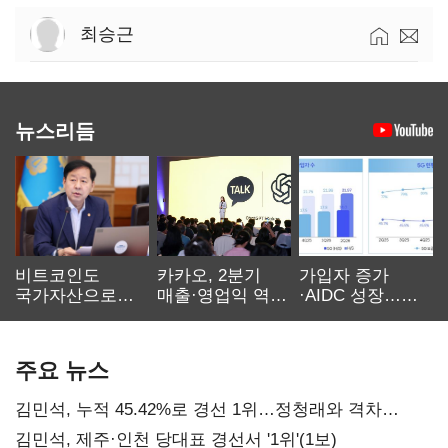
최승근
뉴스리듬
비트코인도
카카오, 2분기
가입자 증가
국가자산으로…'
매출·영업익 역대
·AIDC 성장…
보관·평가·처분'
최대…에이전트
SKT 2분기 성장
기준은 숙제
AI 수익화 관건
본궤도
주요 뉴스
김민석, 누적 45.42%로 경선 1위…정청래와 격차
0.86%p(2보)
김민석, 제주·인천 당대표 경선서 '1위'(1보)