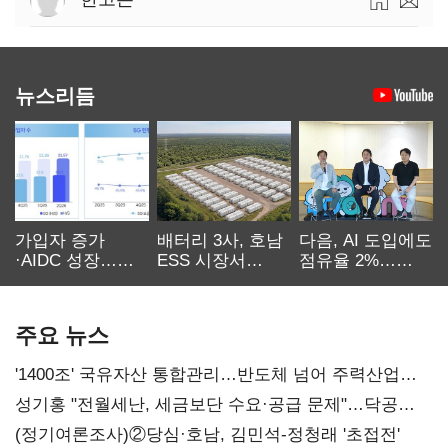
뉴스리듬
가입자 증가
배터리 3사, 호남
다음, AI 도입에도
·AIDC 성장…
ESS 시장서
점유율 2%…
SKT 2분기 성장
‘격돌’
에이전트
본궤도
차별화가 관건
주요 뉴스
'1400조' 국유자산 통합관리…반도체 넘어 주력산업
구조혁신
성기홍 "전월세난, 세금보단 수요·공급 문제"…닥공
시사
(정기여론조사)②당심·호남, 김민석-정청래 '초접전'