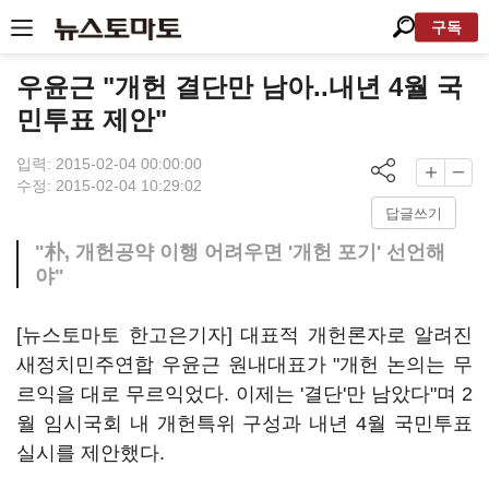
구독
우윤근 "개헌 결단만 남아..내년 4월 국
민투표 제안"
입력: 2015-02-04 00:00:00
수정: 2015-02-04 10:29:02
답글쓰기
"朴, 개헌공약 이행 어려우면 '개헌 포기' 선언해
야"
[뉴스토마토 한고은기자] 대표적 개헌론자로 알려진
새정치민주연합 우윤근 원내대표가 "개헌 논의는 무
르익을 대로 무르익었다. 이제는 '결단'만 남았다"며 2
월 임시국회 내 개헌특위 구성과 내년 4월 국민투표
실시를 제안했다.