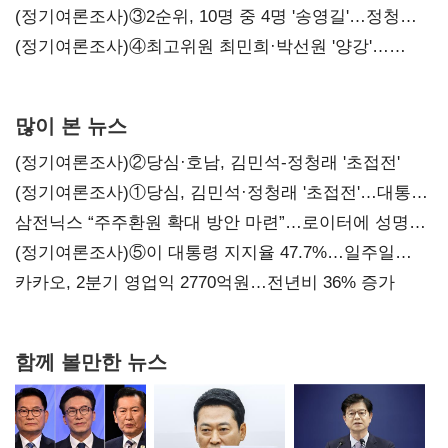
(정기여론조사)③2순위, 10명 중 4명 '송영길'…정청래
'한 자릿수'
(정기여론조사)④최고위원 최민희·박선원 '양강'…
서미화·이성윤·임미애 뒤이어
많이 본 뉴스
(정기여론조사)②당심·호남, 김민석-정청래 '초접전'
(정기여론조사)①당심, 김민석·정청래 '초접전'…대통령
지지도 '50% 아래로'(종합)
삼전닉스 “주주환원 확대 방안 마련”…로이터에 성명
보내
(정기여론조사)⑤이 대통령 지지율 47.7%…일주일
만에 다시 40%대
카카오, 2분기 영업익 2770억원…전년비 36% 증가
함께 볼만한 뉴스