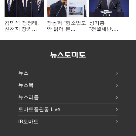
김민석·정청래,
장동혁 "형소법도
성기홍
신천지 장외
안 읽어 본
"전월세난,
설전…송영길
대통령…빛의
세금보단 수요·
"호남 계몽 규탄"
속도로 무너질
공급 문제"…닥공
것"
시사
뉴스
뉴스북
뉴스리듬
토마토증권통 Live
IB토마토