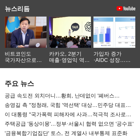
뉴스리듬
비트코인도
카카오, 2분기
가입자 증가
국가자산으로…'
매출·영업익 역대
·AIDC 성장…
보관·평가·처분'
최대…에이전트
SKT 2분기 성장
기준은 숙제
AI 수익화 관건
본궤도
주요 뉴스
공급 속도전 외치더니…황희, 난데없이 '폐버스
리모델링' 제안
송영길 측 "정청래, 국힘 '역선택' 대상…민주당 대표로
총선 지휘 못해"
이 대통령 "국가폭력 피해자에 사과…적극적 조사로
진실 밝혀야"
주택공급 '동상이몽'…정부·서울시 협력 없으면 '공수표'
'금융복합기업집단' 토스, 전 계열사 내부통제 표준화