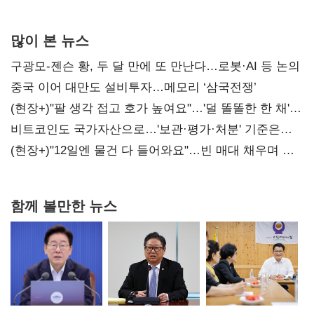
많이 본 뉴스
구광모-젠슨 황, 두 달 만에 또 만난다…로봇·AI 등 논의
중국 이어 대만도 설비투자…메모리 ‘삼국전쟁’
(현장+)"팔 생각 접고 호가 높여요"…'덜 똘똘한 한 채'
20억 키맞추기
비트코인도 국가자산으로…'보관·평가·처분' 기준은
숙제
(현장+)"12일엔 물건 다 들어와요"…빈 매대 채우며 문
연 홈플러스
함께 볼만한 뉴스