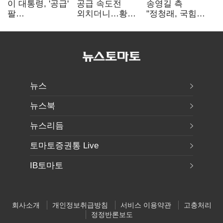
이 대통령, '공급'
공급 속도전
송영길 측
팔
외치더니…황희,
"정청래, 국힘
걷어붙였는데…
난데없이 '폐버스
'역선택' 대상…
여 내부선
리모델링' 제안
민주당 대표로
'부동산
총선 지휘 못해"
망언'(종합)
뉴스
뉴스북
뉴스리듬
토마토증권통 Live
IB토마토
회사소개
개인정보취급방침
서비스 이용약관
고충처리
정정반론보도