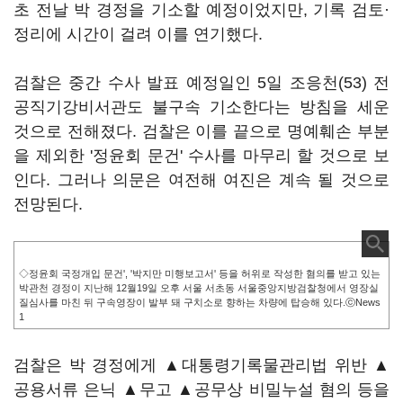
초 전날 박 경정을 기소할 예정이었지만, 기록 검토·
정리에 시간이 걸려 이를 연기했다.
검찰은 중간 수사 발표 예정일인 5일 조응천(53) 전
공직기강비서관도 불구속 기소한다는 방침을 세운
것으로 전해졌다. 검찰은 이를 끝으로 명예훼손 부분
을 제외한 '정윤회 문건' 수사를 마무리 할 것으로 보
인다. 그러나 의문은 여전해 여진은 계속 될 것으로
전망된다.
◇정윤회 국정개입 문건', '박지만 미행보고서' 등을 허위로 작성한 혐의를 받고 있는
박관천 경정이 지난해 12월19일 오후 서울 서초동 서울중앙지방검찰청에서 영장실
질심사를 마친 뒤 구속영장이 발부 돼 구치소로 향하는 차량에 탑승해 있다.ⓒNews
1
검찰은 박 경정에게 ▲대통령기록물관리법 위반 ▲
공용서류 은닉 ▲무고 ▲공무상 비밀누설 혐의 등을