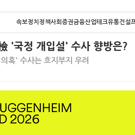
속보
정치
정책
사회
증권
금융
산업
테크
유통
건설
檢 '국정 개입설' 수사 향방은?
단 의혹' 수사는 흐지부지 우려