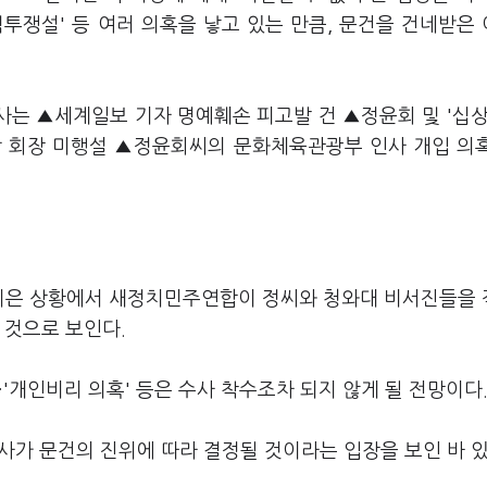
투쟁설' 등 여러 의혹을 낳고 있는 만큼, 문건을 건네받은
사는 ▲세계일보 기자 명예훼손 피고발 건 ▲정윤회 및 '십상
박 회장 미행설 ▲정윤회씨의 문화체육관광부 인사 개입 의
론지은 상황에서 새정치민주연합이 정씨와 청와대 비서진들을
 것으로 보인다.
·'개인비리 의혹' 등은 수사 착수조차 되지 않게 될 전망이다
수사가 문건의 진위에 따라 결정될 것이라는 입장을 보인 바 있