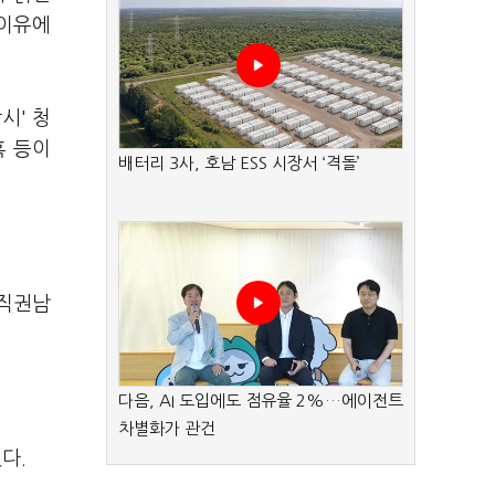
 이유에
시' 청
혹 등이
배터리 3사, 호남 ESS 시장서 ‘격돌’
 직권남
.
다음, AI 도입에도 점유율 2%…에이전트
차별화가 관건
다.