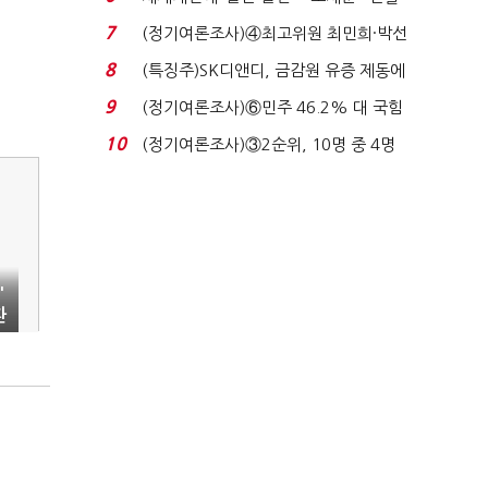
세 구하기 더 ...
7
(정기여론조사)④최고위원 최민희·박선
원 '양강'…서미...
8
(특징주)SK디앤디, 금감원 유증 제동에
장 초반 상한가...
9
(정기여론조사)⑥민주 46.2% 대 국힘
31.0%…오차범위 밖 ...
10
(정기여론조사)③2순위, 10명 중 4명
'송영길'…정청래 '한 ...
'
환