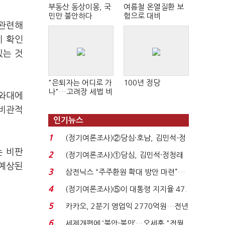
부동산 동상이몽, 국
여름철 온열질환 보
민만 불안하다
험으로 대비
 관련해
이 확인
있는 것
"은퇴자는 어디로 가
100년 정당
나"…고려장 세법 비
청와대에
판 확산
 비관적
인기뉴스
1
(정기여론조사)②당심·호남, 김민석-정
청래 '초접전'...
는 비판
2
(정기여론조사)①당심, 김민석·정청래
 예상된
'초접전'…대통령 ...
3
삼전닉스 “주주환원 확대 방안 마련”…
로이터에 성명...
4
(정기여론조사)⑤이 대통령 지지율 47.
7%…일주일 만에 ...
5
카카오, 2분기 영업익 2770억원…전년
비 36% 증가...
6
세제개편에 ‘불안·불만’…오세훈 "전월