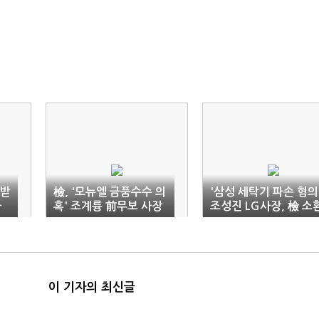
 받
檢, '모뉴엘 금품수수 의
'삼성 세탁기 파손 혐의
아
혹' 조계륭 前무보 사장
조성진 LG사장, 檢 소
소환
조사 중
이 기자의 최신글