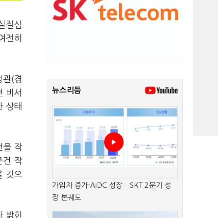
잘실질심
 여전히
정관(경
뉴스리듬
전 비서
한 상태
건을 작
문건 작
을 것으
가입자 증가·AIDC 성장…SKT 2분기 성
장 본궤도
마 밝힌