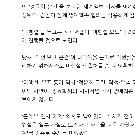
또 '정윤회 문건'을 보도한 세계일보 기자들 명예
상된다. 검찰이 실제 명예훼손 혐의를 적용하게 될 
'미행설'을 두고는 시사저널이 '미행설 보도'의 최
가 진행될 것으로 보인다.
당초 '미행 보고 문건'이 허위임을 근거로 미행설
리하기 위해서라도 미행설의 출처를 좀 더 명확히 
'미행설' 유포 동기 역시 '정윤회 문건' 작성·유출
이번 사안이 '정윤회씨의 시사저널 기자 명예훼손 
보이지 않는다.
'문체부 인사 개입' 의혹도 남아있다. 실체가 전혀
입설은 일부 사실로 드러나며 파문을 더욱 키웠다.
계'를 이유로 수사를 미뤄왔다.