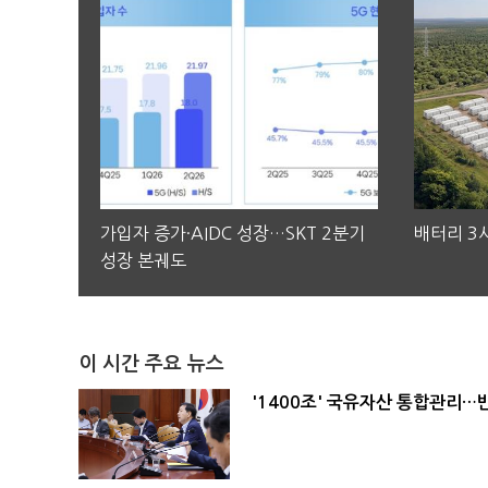
가입자 증가·AIDC 성장…SKT 2분기
배터리 3사
성장 본궤도
이 시간 주요 뉴스
'1400조' 국유자산 통합관리