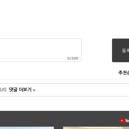
0
/
300
추천
0/0
댓글 더보기