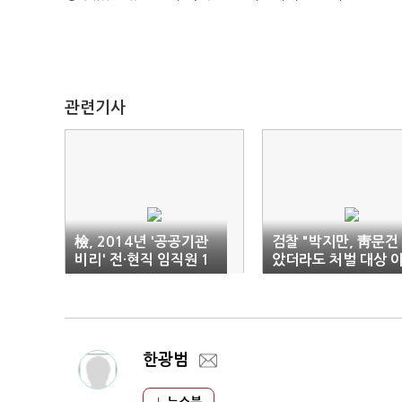
관련기사
檢, 2014년 '공공기관
검찰 "박지만, 靑문건
비리' 전·현직 임직원 1
았더라도 처벌 대상 
07명 구속
냐"
한광범