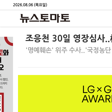
2026.08.06 (목요일)
조응천 30일 영장심사..
'명예훼손' 위주 수사..'국정농