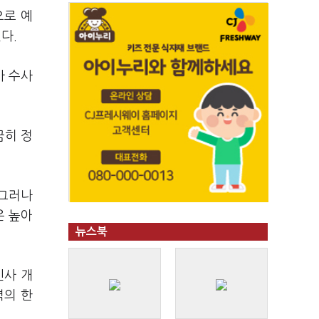
으로 예
다.
가 수사
끔히 정
 그러나
은 높아
뉴스북
인사 개
력의 한