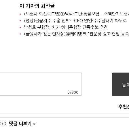
이 기자의 최신글
(영상)금융지주 주총 임박…CEO 연임·주주달래기 화두로
박성호 부행장, 차기 하나은행장 단독후보 추천
0
/
300
추천
0/0
댓글 더보기