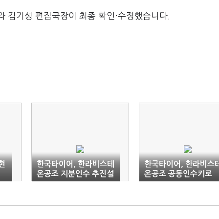
라 김기성 편집국장이 최종 확인·수정했습니다.
현
한국타이어, 한라비스테
한국타이어, 한라비스
온공조 지분인수 추진설
온공조 공동인수키로
조회공시 요구