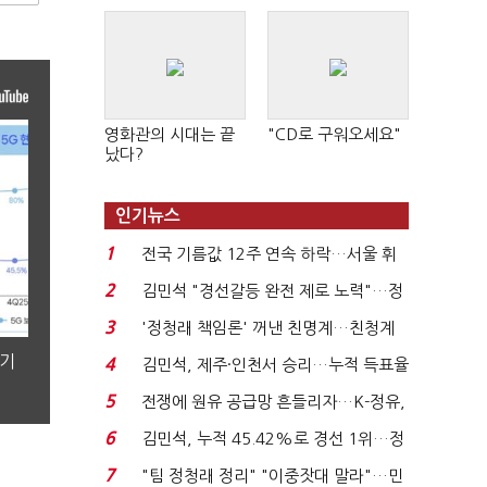
영화관의 시대는 끝
"CD로 구워오세요"
났다?
인기뉴스
1
전국 기름값 12주 연속 하락…서울 휘
발윳값 1909원...
2
김민석 "경선갈등 완전 제로 노력"…정
청래 "반명 공세 사...
3
'정청래 책임론' 꺼낸 친명계…친청계
는 추가투표 때리기...
분기
4
김민석, 제주·인천서 승리…누적 득표율
'1위 탈환'(종합)...
5
전쟁에 원유 공급망 흔들리자…K-정유,
에너지안보 핵심...
6
김민석, 누적 45.42%로 경선 1위…정
청래와 격차 0.86%p(...
7
"팀 정청래 정리" "이중잣대 말라"…민