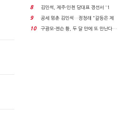
주 최고위원 계파 다...
8
김민석, 제주·인천 당대표 경선서 '1
위'(1보)...
9
공세 멈춘 김민석…정청래 "갈등은 제
가 수습"
10
구광모-젠슨 황, 두 달 만에 또 만난다…
로봇·AI 등 논...