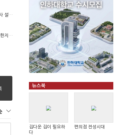
(보험사 혁신로드맵)①날씨·도난·동물보험…소액단기보험사 설립 추진
(금융사가 찾는 인재상)④케이뱅크 "전문성 갖고 협업 능숙한지 살필것"
뉴스북
순
집다운 집이 필요하
편의점 전성시대
다