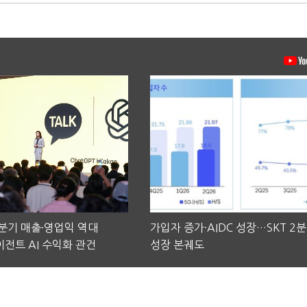
2분기 매출·영업익 역대
가입자 증가·AIDC 성장…SKT 2
전트 AI 수익화 관건
성장 본궤도