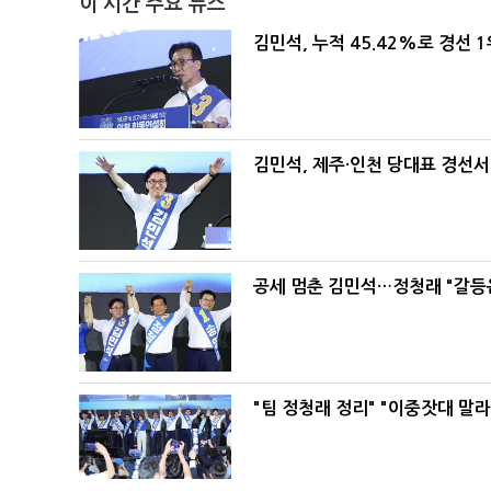
이 시간 주요 뉴스
김민석, 누적 45.42%로 경선 
김민석, 제주·인천 당대표 경선서 '
공세 멈춘 김민석…정청래 "갈등
"팀 정청래 정리" "이중잣대 말