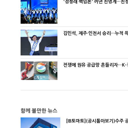
'정청래 책임론' 꺼낸 친명계…친
김민석, 제주·인천서 승리…누적 득표
전쟁에 원유 공급망 흔들리자…K-
함께 볼만한 뉴스
[IB토마토](공시톺아보기)수주 