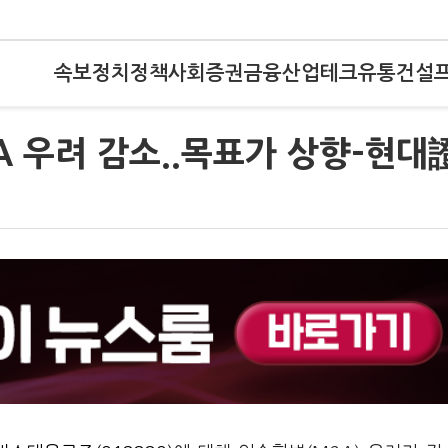
속보
정치
정책
사회
증권
금융
산업
테크
유통
건설
 우려 감소..목표가 상향-현대