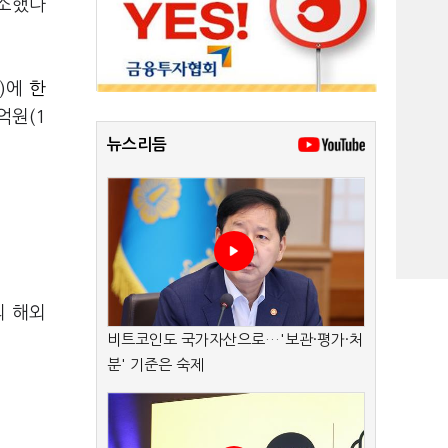
감소했다
%)에
한
억원(1
뉴스리듬
의 해외
비트코인도 국가자산으로…'보관·평가·처
분' 기준은 숙제