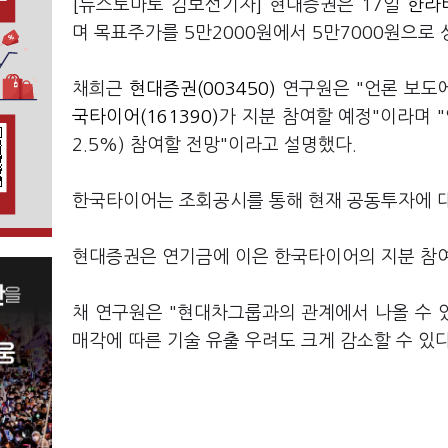
[뉴스토마토 김보선기자] 현대증권은 17일
한라비
며 목표주가를 5만2000원에서 5만7000원으로 
채희근
현대증권(003450)
연구원은 "언론 보도
국타이어(161390)
가 지분 참여할 예정"이라며 "
2.5%) 참여할 전망"이라고 설명했다.
한국타이어는 조회공시를 통해 현재 공동투자에 대
현대증권은 연기금에 이은 한국타이어의 지분 참
채 연구원은 "현대차그룹과의 관계에서 나올 수 
매각에 따른 기술 유출 우려도 크게 감소할 수 있다