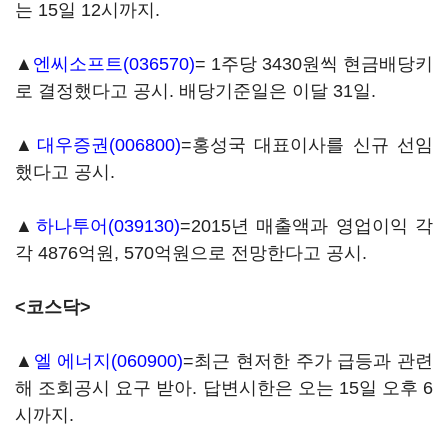
는 15일 12시까지.
▲
엔씨소프트(036570)
= 1주당 3430원씩 현금배당키
로 결정했다고 공시. 배당기준일은 이달 31일.
▲
대우증권(006800)
=홍성국 대표이사를 신규 선임
했다고 공시.
▲
하나투어(039130)
=2015년 매출액과 영업이익 각
각 4876억원, 570억원으로 전망한다고 공시.
<코스닥>
▲
엘 에너지(060900)
=최근 현저한 주가 급등과 관련
해 조회공시 요구 받아. 답변시한은 오는 15일 오후 6
시까지.