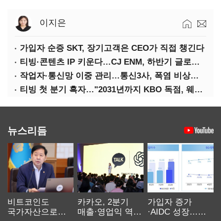
이지은
가입자 순증 SKT, 장기고객은 CEO가 직접 챙긴다
티빙·콘텐츠 IP 키운다…CJ ENM, 하반기 글로벌 확장 가속
작업자·통신망 이중 관리…통신3사, 폭염 비상대응 돌입
티빙 첫 분기 흑자…"2031년까지 KBO 독점, 웨이브 합병도 속도"
뉴스리듬
비트코인도
카카오, 2분기
가입자 증가
국가자산으로…'
매출·영업익 역대
·AIDC 성장…