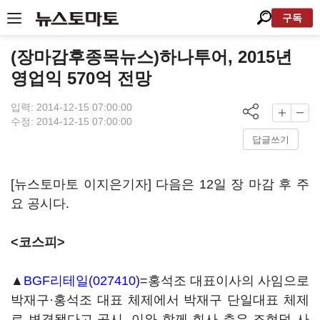
구독
(장마감후종목뉴스)하나투어, 2015년
영업익 570억 전망
입력: 2014-12-15 07:00:00
수정: 2014-12-15 07:00:00
답글쓰기
[뉴스토마토 이지은기자] 다음은 12일 장 마감 후 주
요 공시다.
<코스피>
▲
BGF리테일(027410)
=홍석조 대표이사의 사임으로
박재구·홍석조 대표 체제에서 박재구 단일대표 체제
로 변경됐다고 공시. 이와 함께 회사 측은 조현덕 사