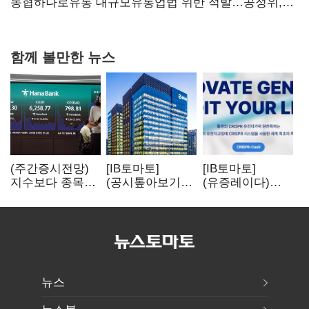
당장 퇴출?…시간만으론 부족한 코스닥 구하기
농협하나로유통 대규모유통업법 위반 적발…공정위,
과징금 4억6200만원 부과
함께 볼만한 뉴스
(주간증시전망)
[IB토마토]
[IB토마토]
지수보다 종목…
(공시톺아보기)
(유증레이다)
선별 장세
수주 공시, 왜
툴젠, 조달액
이어진다
바로 매출로
3분의 1 토막…
잡히지 않을까
특허소송
비용부터 챙긴다
뉴스