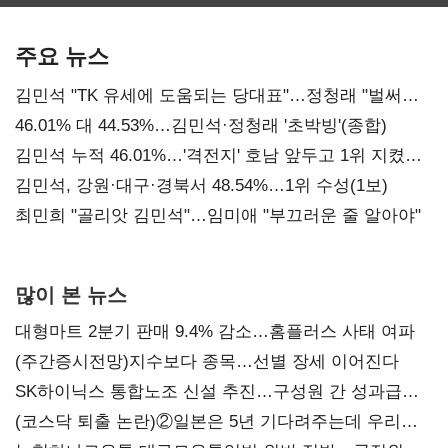
보관·평가·처분'
최대…에이전트
SKT 2분기 성장
기준은 숙제
AI 수익화 관건
본궤도
주요 뉴스
김민석 "TK 유세에 도움되는 당대표"…정청래 "벌써
대표된 양 당직 배분"
46.01% 대 44.53%…김민석·정청래 '초박빙'(종합)
김민석 누적 46.01%…'격전지' 호남 앞두고 1위 지켰다
(2보)
김민석, 강원·대구·경북서 48.54%…1위 수성(1보)
최민희 "골리앗 김민석"…임미애 "부끄러운 줄 알아야"
많이 본 뉴스
대형마트 2분기 판매 9.4% 감소…홈플러스 사태 여파
(주간증시전망)지수보다 종목…선별 장세 이어진다
SK하이닉스 통합노조 신설 추진…구성원 간 성과급
불만 확산
(코스닥 퇴출 논란)②일본은 5년 기다려주는데 우리는