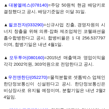
▲
대봉엘에스(078140)
=주당 50원씩 현금 배당키로
결정했다고 공시. 배당기준일은 이달 31일.
▲
필코전자(033290)
=신규사업 진출, 경영자원의 시
너지 창출을 위해 의류·잡화 제조업체인 코웰패션을
흡수합병한다고 공시. 합병비율은 1 대 256.537797
이며, 합병기일은 내년 4월1일.
▲
모두투어(080160)
=2015년 매출액과 영업이익을
각각 2002억원, 303억원으로 전망한다고 공시.
▲
우전앤한단(052270)
=물적분할로 셋톱박스 업체인
한단정보통신이 신설된다고 공시. 한단정보통신은
비상장사로 유지될 예정이며, 분할기일은 내년 2월2
4일임.