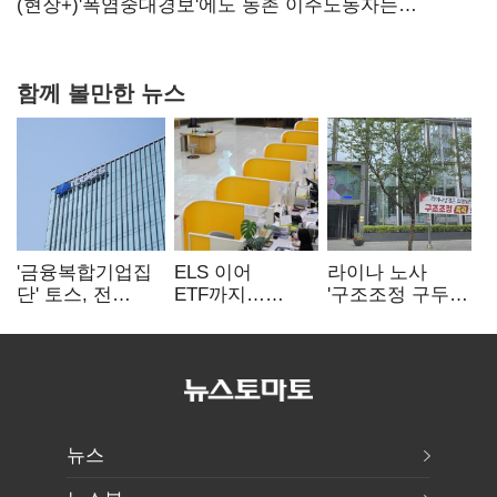
당장 퇴출?…시간만으론 부족한 코스닥 구하기
(현장+)'폭염중대경보'에도 농촌 이주노동자는
강행군…'야외작업 중지' 권고도 무시
함께 볼만한 뉴스
'금융복합기업집
ELS 이어
라이나 노사
단' 토스, 전
ETF까지…
'구조조정 구두
계열사 내부통제
고위험상품 판매
합의안' 도출
표준화
제동 걸린 은행
뉴스