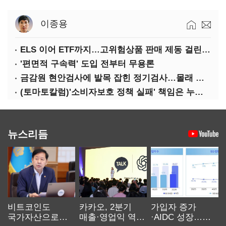
이종용
ELS 이어 ETF까지…고위험상품 판매 제동 걸린 은행
'편면적 구속력' 도입 전부터 무용론
금감원 현안검사에 발목 잡힌 정기검사…몰래 웃는 금융권
(토마토칼럼)'소비자보호 정책 실패' 책임은 누가 지나
뉴스리듬
비트코인도
카카오, 2분기
가입자 증가
국가자산으로…'
매출·영업익 역대
·AIDC 성장…