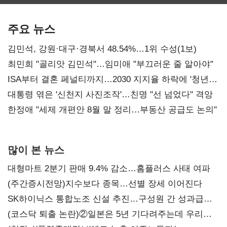
보관·평가·처분'
최대…에이전트
SKT 2분기 성장
기준은 숙제
AI 수익화 관건
본궤도
주요 뉴스
김민석, 강원·대구·경북서 48.54%…1위 수성(1보)
최민희 "골리앗 김민석"…임미애 "부끄러운 줄 알아야"
ISA부터 결혼 페널티까지…2030 지지율 하락에 '청년
챙기기'
대통령 엮은 '신천지 사진조작'…친명 "선 넘었다" 격앙
한정애 "세제 개편안 8월 말 정리…부동산 공급도 논의"
많이 본 뉴스
대형마트 2분기 판매 9.4% 감소…홈플러스 사태 여파
(주간증시전망)지수보다 종목…선별 장세 이어진다
SK하이닉스 통합노조 신설 추진…구성원 간 성과급
불만 확산
(코스닥 퇴출 논란)②일본은 5년 기다려주는데 우리는