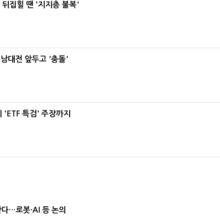
뒤집힐 땐 '지지층 불복'
호남대전 앞두고 '충돌'
'ETF 특검' 주장까지
난다…로봇·AI 등 논의