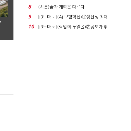
실적 견인은 은행 ...
8
(시론)꿈과 계획은 다르다
9
[IB토마토](AI 보험혁신)①생산성 최대
’
80% 개선…현실...
10
[IB토마토](락업의 두얼굴)②공모가 뛰
자 첫날 매도…FI ...