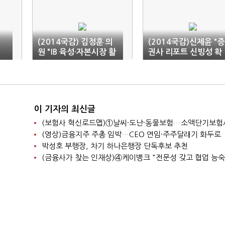
영
(2014국감) 김정훈 의
(2014국감)신제윤 "증
이
원 "IB 육성·자본시장 활
권사 리포트 신빙성 확
성화 필요"
보 방안 검토"
이 기자의 최신글
(영상)금융지주 주총 임박…CEO 연임·주주달래기 화두로
박성호 부행장, 차기 하나은행장 단독후보 추천