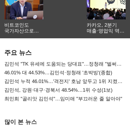
비트코인도
카카오, 2분기
국가자산으로…'
매출·영업익 역대
보관·평가·처분'
최대…에이전트
기준은 숙제
AI 수익화 관건
주요 뉴스
김민석 "TK 유세에 도움되는 당대표"…정청래 "벌써
대표된 양 당직 배분"
46.01% 대 44.53%…김민석·정청래 '초박빙'(종합)
김민석 누적 46.01%…'격전지' 호남 앞두고 1위 지켰다
(2보)
김민석, 강원·대구·경북서 48.54%…1위 수성(1보)
최민희 "골리앗 김민석"…임미애 "부끄러운 줄 알아야"
많이 본 뉴스