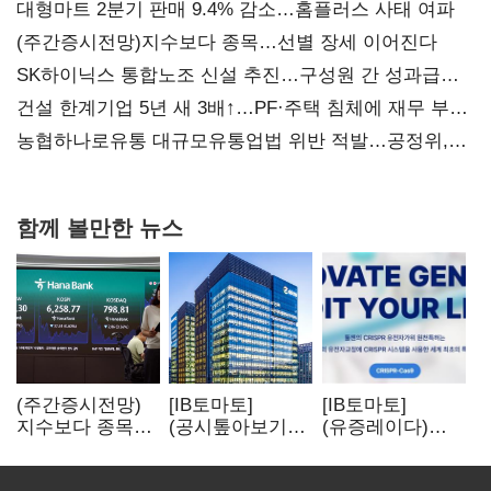
대형마트 2분기 판매 9.4% 감소…홈플러스 사태 여파
(주간증시전망)지수보다 종목…선별 장세 이어진다
SK하이닉스 통합노조 신설 추진…구성원 간 성과급
불만 확산
건설 한계기업 5년 새 3배↑…PF·주택 침체에 재무 부담
확대
농협하나로유통 대규모유통업법 위반 적발…공정위,
과징금 4억6200만원 부과
함께 볼만한 뉴스
(주간증시전망)
[IB토마토]
[IB토마토]
지수보다 종목…
(공시톺아보기)
(유증레이다)
선별 장세
수주 공시, 왜
툴젠, 조달액
이어진다
바로 매출로
3분의 1 토막…