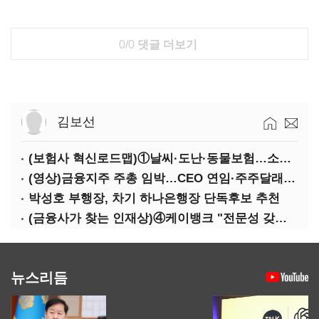
0/0
댓글 더보기
김보선
(보험사 혁신로드맵)①날씨·도난·동물보험…소액단기보험사 설립 추진
(영상)금융지주 주총 임박…CEO 연임·주주달래기 화두로
박성호 부행장, 차기 하나은행장 단독후보 추천
(금융사가 찾는 인재상)④케이뱅크 "전문성 갖고 협업 능숙한지 살필것"
뉴스리듬