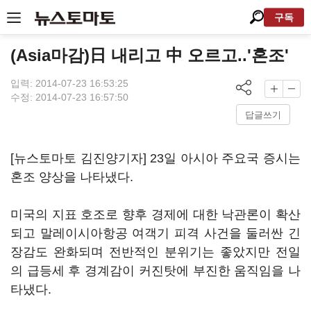
구독
(Asia마감)日 내리고 中 오르고..'혼조'
입력: 2014-07-23 16:53:25
수정: 2014-07-23 16:57:50
답글쓰기
[뉴스토마토 김진양기자] 23일 아시아 주요국 증시는
혼조 양상을 나타냈다.
미국의 지표 호조로 향후 경제에 대한 낙관론이 확산
되고 말레이시아항공 여객기 피격 사건을 둘러싼 긴
장감도 완화되며 전반적인 분위기는 좋았지만 전일
의 급등세 후 경계감이 커진탓에 부진한 움직임을 나
타냈다.