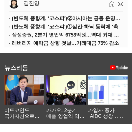
김진양
(반도체 풍향계, '코스피')②아시아는 공동 운명체?…일본·대만도 '동반 출렁'
(반도체 풍향계, '코스피')①삼전·하닉 등락에 '촉각'…코스피·나스닥 '한 몸'
삼성증권, 2분기 영업익 6758억원…역대 최대 경신
레버리지 예탁금 상향 첫날…거래대금 75% 감소
뉴스리듬
비트코인도
카카오, 2분기
가입자 증가
국가자산으로…'
매출·영업익 역대
·AIDC 성장…
보관·평가·처분'
최대…에이전트
SKT 2분기 성장
기준은 숙제
AI 수익화 관건
본궤도