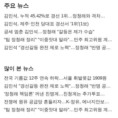
주요 뉴스
김민석, 누적 45.42%로 경선 1위…정청래와 격차
0.86%p(2보)
김민석, 제주·인천 당대표 경선서 '1위'(1보)
공세 멈춘 김민석…정청래 "갈등은 제가 수습"
"팀 정청래 정리" "이중잣대 말라"…민주 최고위원 계파
다툼 격화
김민석 "경선갈등 완전 제로 노력"…정청래 "반명 공세
사과부터"
많이 본 뉴스
전국 기름값 12주 연속 하락…서울 휘발윳값 1909원
김민석 "경선갈등 완전 제로 노력"…정청래 "반명 공세
사과부터"
'정청래 책임론' 꺼낸 친명계…친청계는 추가투표
때리기
전쟁에 원유 공급망 흔들리자…K-정유, 에너지안보
핵심으로 재부상
"팀 정청래 정리" "이중잣대 말라"…민주 최고위원 계파
다툼 격화