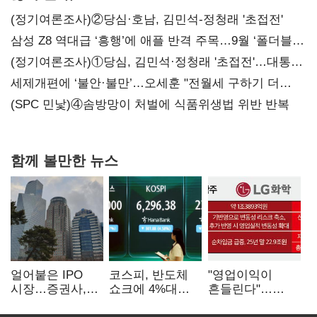
(정기여론조사)②당심·호남, 김민석-정청래 '초접전'
삼성 Z8 역대급 ‘흥행’에 애플 반격 주목…9월 ‘폴더블
대전’
(정기여론조사)①당심, 김민석·정청래 '초접전'…대통령
지지도 '50% 아래로'(종합)
세제개편에 ‘불안·불만’…오세훈 "전월세 구하기 더
힘들어질 것"
(SPC 민낯)④솜방망이 처벌에 식품위생법 위반 반복
함께 볼만한 뉴스
얼어붙은 IPO
코스피, 반도체
"영업이익이
시장…증권사,
쇼크에 4%대
흔들린다"…
하반기 '대어
급락…코스닥은
화학주, IFRS