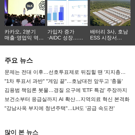
카카오, 2분기
가입자 증가
배터리 3사, 호남
매출·영업익 역대
·AIDC 성장…
ESS 시장서
최대…에이전트
SKT 2분기 성장
‘격돌’
AI 수익화 관건
본궤도
주요 뉴스
문제는 전대 이후…선호투표제로 뒤집힐 땐 '지지층
불복'
"1차 투표서 과반" "게임 끝"…호남대전 앞두고 '충돌'
김용범 책임론 봇물…경질 요구에 'ETF 특검' 주장까지
보건소부터 응급실까지 AI 확산…지역의료 혁신 본격화
"강남사옥 부지에 청년주택"…LH도 '공급 속도전'
많이 본 뉴스