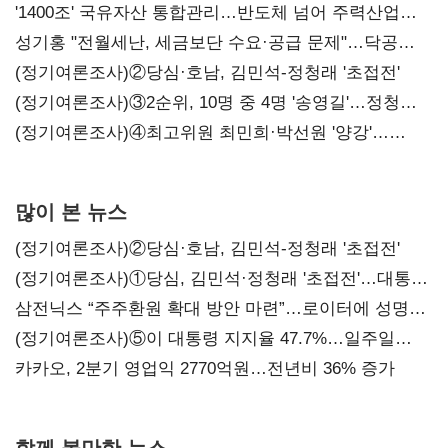
'1400조' 국유자산 통합관리…반도체 넘어 주력산업
구조혁신
성기홍 "전월세난, 세금보단 수요·공급 문제"…닥공
시사
(정기여론조사)②당심·호남, 김민석-정청래 '초접전'
(정기여론조사)③2순위, 10명 중 4명 '송영길'…정청래
'한 자릿수'
(정기여론조사)④최고위원 최민희·박선원 '양강'…
서미화·이성윤·임미애 뒤이어
많이 본 뉴스
(정기여론조사)②당심·호남, 김민석-정청래 '초접전'
(정기여론조사)①당심, 김민석·정청래 '초접전'…대통령
지지도 '50% 아래로'(종합)
삼전닉스 “주주환원 확대 방안 마련”…로이터에 성명
보내
(정기여론조사)⑤이 대통령 지지율 47.7%…일주일
만에 다시 40%대
카카오, 2분기 영업익 2770억원…전년비 36% 증가
함께 볼만한 뉴스