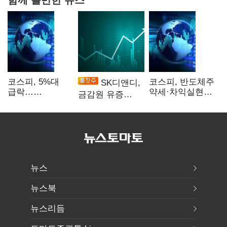
코스피, 5%대
코스피, 반도체주
SK디앤디,
급락…
약세·차익실현에
금감원 유증
매도사이드카
2%대 하락
제동에 장 초반
발동
상한가
뉴스
뉴스북
뉴스리듬