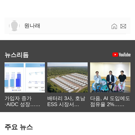
원나래
뉴스리듬
가입자 증가
배터리 3사, 호남
다음, AI 도입에도
·AIDC 성장…
ESS 시장서
점유율 2%…
SKT 2분기 성장
‘격돌’
에이전트
본궤도
차별화가 관건
주요 뉴스