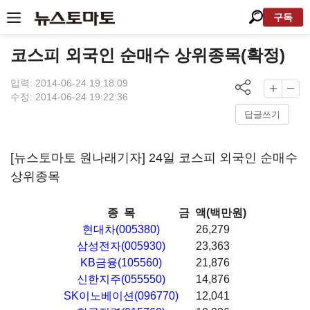
구독
코스피 외국인 순매수 상위종목(확정)
입력: 2014-06-24 19:18:09
수정: 2014-06-24 19:22:36
답글쓰기
[뉴스토마토 원나래기자] 24일 코스피 외국인 순매수
상위종목
종 목
금 액(백만원)
현대차(005380)
26,279
삼성전자(005930)
23,363
KB금융(105560)
21,876
신한지주(055550)
14,876
SK이노베이션(096770)
12,041