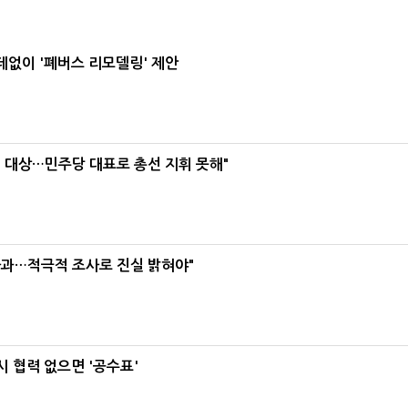
데없이 '폐버스 리모델링' 제안
택' 대상…민주당 대표로 총선 지휘 못해"
사과…적극적 조사로 진실 밝혀야"
 협력 없으면 '공수표'