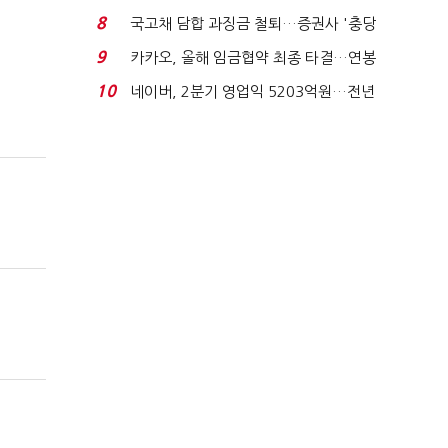
지에 상한가...
8
국고채 담합 과징금 철퇴…증권사 '충당
금 폭탄' 우려...
9
카카오, 올해 임금협약 최종 타결…연봉
6.3% 인상·격려...
10
네이버, 2분기 영업익 5203억원…전년
비 0.2% 감소...