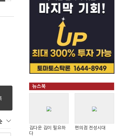
뉴스북
순
집다운 집이 필요하
편의점 전성시대
다