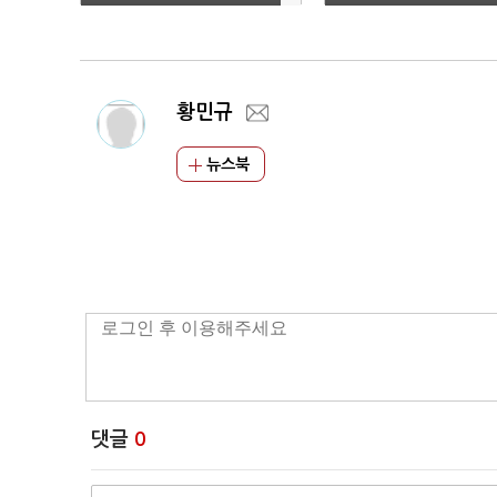
주' 공략
황민규
뉴스북
댓글
0