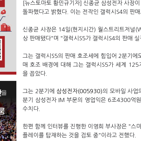
[뉴스토마토 황민규기자] 신종균 삼성전자 사장이 
돌파했다고 밝혔다. 이는 전작인 갤럭시S4의 판매
신종균 사장은 14일(현지시간) 월스트리트저널(WS
상 판매됐다"며 "갤럭시S5가 갤럭시S4의 판매 
그는 갤럭시S5의 판매 호조세에 힘입어 2분기에
매 호조 배경에 대해 그는 갤럭시S5가 세계 1
을 꼽았다.
그는 2분기에
삼성전자(005930)
의 모바일 사업
분기 삼성전자 IM 부문의 영업익은 6조4300억원
수치다.
한편 함께 인터뷰를 진행한 이영희 부사장은 "스
플레이를 탑재하는 것을 검토 중"이라고 전했다.