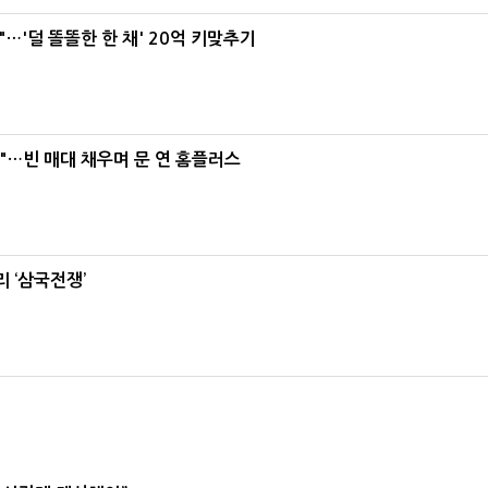
"…'덜 똘똘한 한 채' 20억 키맞추기
요"…빈 매대 채우며 문 연 홈플러스
 ‘삼국전쟁’