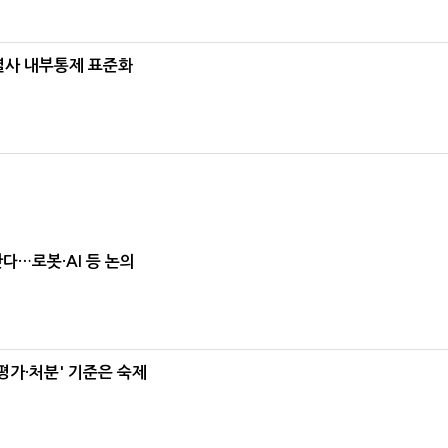
계열사 내부통제 표준화
난다…로봇·AI 등 논의
가·처분' 기준은 숙제