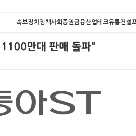
속보
정치
정책
사회
증권
금융
산업
테크
유통
건설
 1100만대 판매 돌파"