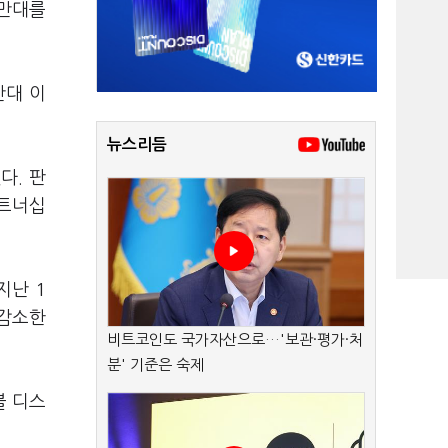
0만대를
만대 이
뉴스리듬
다. 판
파트너십
지난 1
 감소한
비트코인도 국가자산으로…'보관·평가·처
분' 기준은 숙제
블 디스