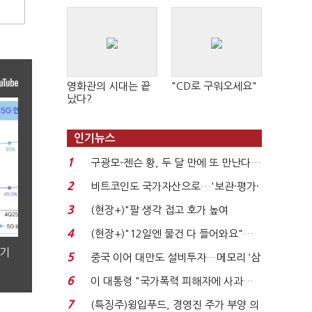
영화관의 시대는 끝
"CD로 구워오세요"
났다?
인기뉴스
1
구광모-젠슨 황, 두 달 만에 또 만난다…
로봇·AI 등 논...
2
비트코인도 국가자산으로…'보관·평가·
처분' 기준은 ...
3
(현장+)"팔 생각 접고 호가 높여
요"…'덜 똘똘한 한 채' 20...
4
(현장+)"12일엔 물건 다 들어와요"…
빈 매대 채우며 문 연 ...
분기
5
중국 이어 대만도 설비투자…메모리 ‘삼
국전쟁’
6
이 대통령 "국가폭력 피해자에 사과…
적극적 조사로 진...
7
(특징주)윙입푸드, 경영진 주가 부양 의