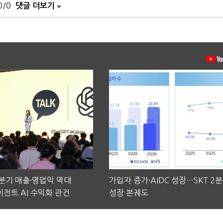
0/0
댓글 더보기
2분기 매출·영업익 역대
가입자 증가·AIDC 성장…SKT 2
전트 AI 수익화 관건
성장 본궤도