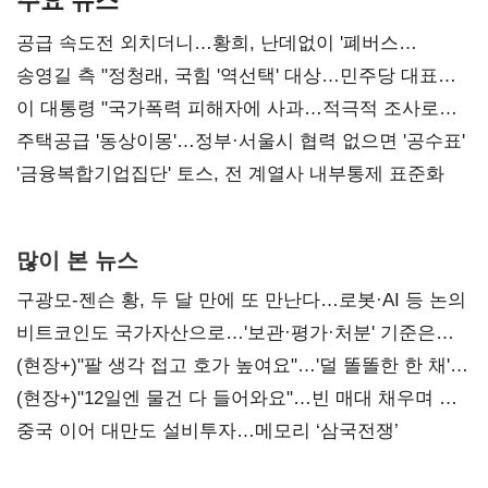
공급 속도전 외치더니…황희, 난데없이 '폐버스
리모델링' 제안
송영길 측 "정청래, 국힘 '역선택' 대상…민주당 대표로
총선 지휘 못해"
이 대통령 "국가폭력 피해자에 사과…적극적 조사로
진실 밝혀야"
주택공급 '동상이몽'…정부·서울시 협력 없으면 '공수표'
'금융복합기업집단' 토스, 전 계열사 내부통제 표준화
많이 본 뉴스
구광모-젠슨 황, 두 달 만에 또 만난다…로봇·AI 등 논의
비트코인도 국가자산으로…'보관·평가·처분' 기준은
숙제
(현장+)"팔 생각 접고 호가 높여요"…'덜 똘똘한 한 채'
20억 키맞추기
(현장+)"12일엔 물건 다 들어와요"…빈 매대 채우며 문
연 홈플러스
중국 이어 대만도 설비투자…메모리 ‘삼국전쟁’