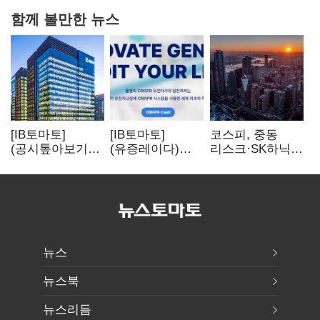
함께 볼만한 뉴스
[IB토마토]
[IB토마토]
코스피, 중동
(공시톺아보기)
(유증레이다)
리스크·SK하닉
수주 공시, 왜
툴젠, 조달액
5% 급락에
바로 매출로
3분의 1 토막…
뒷걸음
잡히지 않을까
특허소송
비용부터 챙긴다
뉴스
뉴스북
뉴스리듬