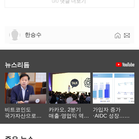
0/0
댓글 더보기
한승수
뉴스리듬
비트코인도
카카오, 2분기
가입자 증가
국가자산으로…'
매출·영업익 역대
·AIDC 성장…
보관·평가·처분'
최대…에이전트
SKT 2분기 성장
기준은 숙제
AI 수익화 관건
본궤도
주요 뉴스