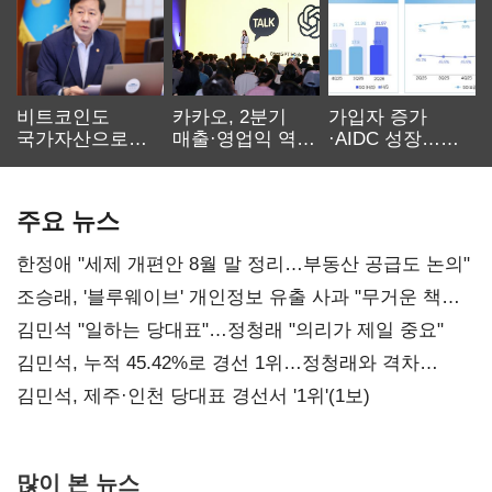
비트코인도
카카오, 2분기
가입자 증가
국가자산으로…'
매출·영업익 역대
·AIDC 성장…
보관·평가·처분'
최대…에이전트
SKT 2분기 성장
기준은 숙제
AI 수익화 관건
본궤도
주요 뉴스
한정애 "세제 개편안 8월 말 정리…부동산 공급도 논의"
조승래, '블루웨이브' 개인정보 유출 사과 "무거운 책임
통감"
김민석 "일하는 당대표"…정청래 "의리가 제일 중요"
김민석, 누적 45.42%로 경선 1위…정청래와 격차
0.86%p(2보)
김민석, 제주·인천 당대표 경선서 '1위'(1보)
많이 본 뉴스