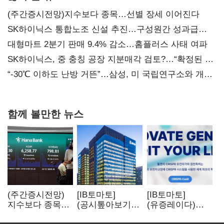
(주간증시전망)지수보다 종목…선별 장세 이어진다
SK하이닉스 통합노조 신설 추진…구성원간 성과급
불만 확산
대형마트 2분기 판매 9.4% 감소…홈플러스 사태 여파
SK하이닉스, 중 충칭 공장 지분매각 검토?…“확정된 바
없어”
“-30℃ 이하도 난방 거뜬”…삼성, 미 국립연구소와 개발
협력
함께 볼만한 뉴스
(주간증시전망)
[IB토마토]
[IB토마토]
지수보다 종목…
(공시톺아보기)
(유증레이다)
선별 장세
수주 공시, 왜
툴젠, 조달액