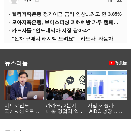
웰컴저축은행 정기예금 금리 인상...최고 연 3.85%
모아저축은행, 보이스피싱 피해예방 가두 캠페인 실시
카드사들 "인도네시아 시장 잡아라"
"신차 구매시 캐시백 드려요"…카드사, 자동차금융 마케팅
뉴스리듬
비트코인도
카카오, 2분기
가입자 증가
국가자산으로…'
매출·영업익 역대
·AIDC 성장…
보관·평가·처분'
최대…에이전트
SKT 2분기 성장
기준은 숙제
AI 수익화 관건
본궤도