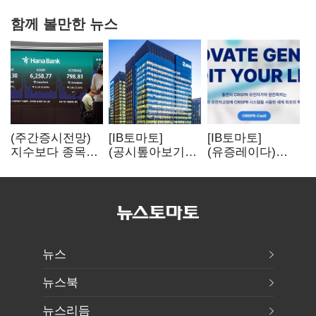
함께 볼만한 뉴스
(주간증시전망)
[IB토마토]
[IB토마토]
지수보다 종목…
(공시톺아보기)
(유증레이다)
선별 장세
수주 공시, 왜
툴젠, 조달액
이어진다
바로 매출로
3분의 1 토막…
잡히지 않을까
특허소송
비용부터 챙긴다
뉴스
뉴스북
뉴스리듬