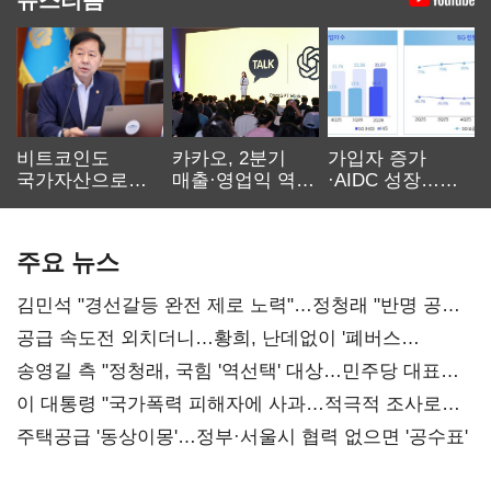
비트코인도
카카오, 2분기
가입자 증가
국가자산으로…'
매출·영업익 역대
·AIDC 성장…
보관·평가·처분'
최대…에이전트
SKT 2분기 성장
기준은 숙제
AI 수익화 관건
본궤도
주요 뉴스
김민석 "경선갈등 완전 제로 노력"…정청래 "반명 공세
사과부터"
공급 속도전 외치더니…황희, 난데없이 '폐버스
리모델링' 제안
송영길 측 "정청래, 국힘 '역선택' 대상…민주당 대표로
총선 지휘 못해"
이 대통령 "국가폭력 피해자에 사과…적극적 조사로
진실 밝혀야"
주택공급 '동상이몽'…정부·서울시 협력 없으면 '공수표'