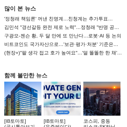
많이 본 뉴스
'정청래 책임론' 꺼낸 친명계…친청계는 추가투표
때리기
김민석 "경선갈등 완전 제로 노력"…정청래 "반명 공세
사과부터"
구광모-젠슨 황, 두 달 만에 또 만난다…로봇·AI 등 논의
비트코인도 국가자산으로…'보관·평가·처분' 기준은
숙제
(현장+)"팔 생각 접고 호가 높여요"…'덜 똘똘한 한 채'
20억 키맞추기
함께 볼만한 뉴스
[IB토마토]
[IB토마토]
코스피, 중동
(공시톺아보기)
(유증레이다)
리스크·SK하닉