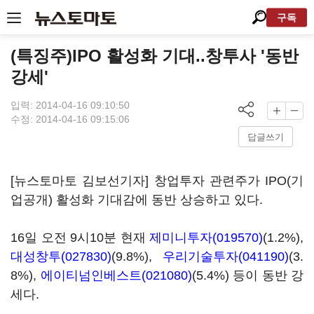
구독
(특징주)IPO 활성화 기대..창투사 '동반
강세'
입력: 2014-04-16 09:10:50
수정: 2014-04-16 09:15:06
답글쓰기
[뉴스토마토 김보선기자] 창업투자 관련주가 IPO(기
업공개) 활성화 기대감에 동반 상승하고 있다.
16일 오전 9시10분 현재
제미니투자(019570)
(1.2%),
대성창투(027830)
(9.8%),
우리기술투자(041190)
(3.
8%),
에이티넘인베스트(021080)
(5.4%) 등이 동반 강
세다.