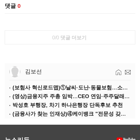
댓글
0
0/0
댓글 더보기
김보선
(보험사 혁신로드맵)①날씨·도난·동물보험…소액단기보험사 설립 추진
(영상)금융지주 주총 임박…CEO 연임·주주달래기 화두로
박성호 부행장, 차기 하나은행장 단독후보 추천
(금융사가 찾는 인재상)④케이뱅크 "전문성 갖고 협업 능숙한지 살필것"
뉴스리듬