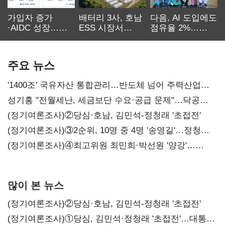
가입자 증가
배터리 3사, 호남
다음, AI 도입에도
·AIDC 성장…
ESS 시장서
점유율 2%…
SKT 2분기 성장
‘격돌’
에이전트
본궤도
차별화가 관건
주요 뉴스
'1400조' 국유자산 통합관리…반도체 넘어 주력산업
구조혁신
성기홍 "전월세난, 세금보단 수요·공급 문제"…닥공
시사
(정기여론조사)②당심·호남, 김민석-정청래 '초접전'
(정기여론조사)③2순위, 10명 중 4명 '송영길'…정청래
'한 자릿수'
(정기여론조사)④최고위원 최민희·박선원 '양강'…
서미화·이성윤·임미애 뒤이어
많이 본 뉴스
(정기여론조사)②당심·호남, 김민석-정청래 '초접전'
(정기여론조사)①당심, 김민석·정청래 '초접전'…대통령