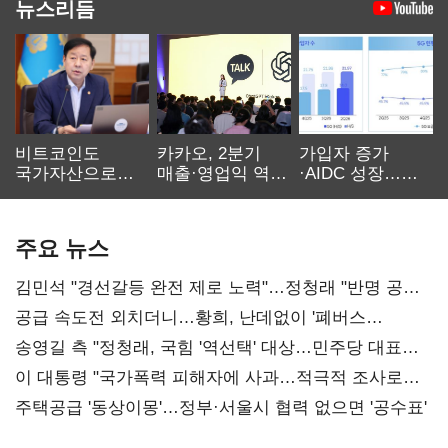
뉴스리듬
비트코인도
카카오, 2분기
가입자 증가
국가자산으로…'
매출·영업익 역대
·AIDC 성장…
보관·평가·처분'
최대…에이전트
SKT 2분기 성장
기준은 숙제
AI 수익화 관건
본궤도
주요 뉴스
김민석 "경선갈등 완전 제로 노력"…정청래 "반명 공세
사과부터"
공급 속도전 외치더니…황희, 난데없이 '폐버스
리모델링' 제안
송영길 측 "정청래, 국힘 '역선택' 대상…민주당 대표로
총선 지휘 못해"
이 대통령 "국가폭력 피해자에 사과…적극적 조사로
진실 밝혀야"
주택공급 '동상이몽'…정부·서울시 협력 없으면 '공수표'