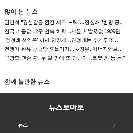
많이 본 뉴스
김민석 "경선갈등 완전 제로 노력"…정청래 "반명 공세
사과부터"
전국 기름값 12주 연속 하락…서울 휘발윳값 1909원
'정청래 책임론' 꺼낸 친명계…친청계는 추가투표
때리기
전쟁에 원유 공급망 흔들리자…K-정유, 에너지안보
핵심으로 재부상
구광모-젠슨 황, 두 달 만에 또 만난다…로봇·AI 등 논의
함께 볼만한 뉴스
뉴스