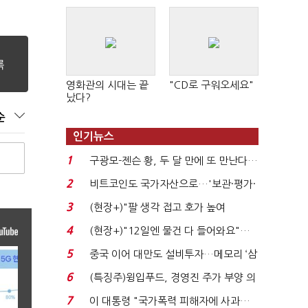
영화관의 시대는 끝
"CD로 구워오세요"
났다?
순
인기뉴스
1
구광모-젠슨 황, 두 달 만에 또 만난다…
로봇·AI 등 논...
2
비트코인도 국가자산으로…'보관·평가·
처분' 기준은 ...
3
(현장+)"팔 생각 접고 호가 높여
요"…'덜 똘똘한 한 채' 20...
4
(현장+)"12일엔 물건 다 들어와요"…
빈 매대 채우며 문 연 ...
5
중국 이어 대만도 설비투자…메모리 ‘삼
국전쟁’
6
(특징주)윙입푸드, 경영진 주가 부양 의
지에 상한가...
7
이 대통령 "국가폭력 피해자에 사과…