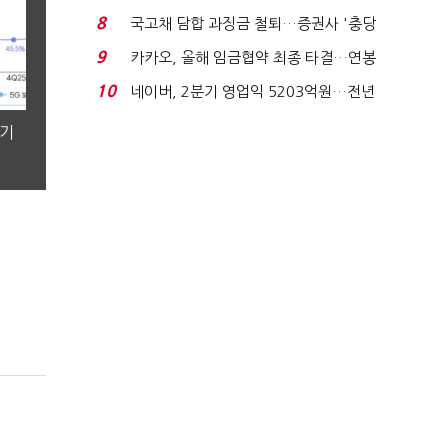
적극적 조사로 진...
8
국고채 담합 과징금 철퇴…증권사 '충당
금 폭탄' 우려...
9
카카오, 올해 임금협약 최종 타결…연봉
6.3% 인상·격려...
10
네이버, 2분기 영업익 5203억원…전년
비 0.2% 감소...
분기