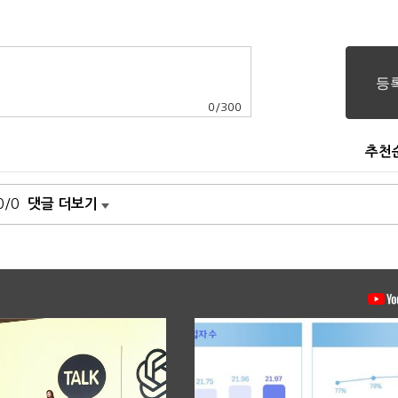
0
/
300
추천
0/0
댓글 더보기