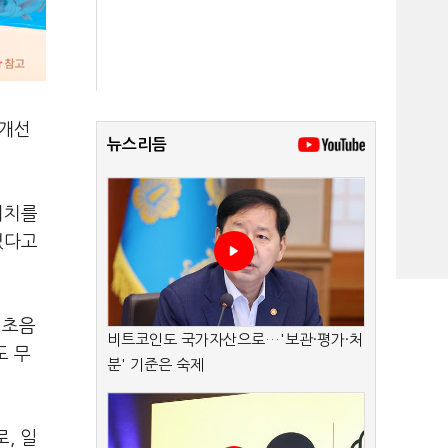
 개선
뉴스리듬
위치를
켰다고
 초음
비트코인도 국가자산으로…'보관·평가·처
도 무
분' 기준은 숙제
, 일