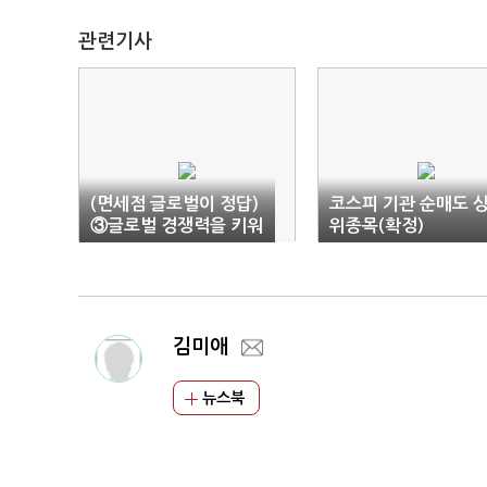
관련기사
(면세점 글로벌이 정답)
코스피 기관 순매도 
③글로벌 경쟁력을 키워
위종목(확정)
라!
김미애
뉴스북