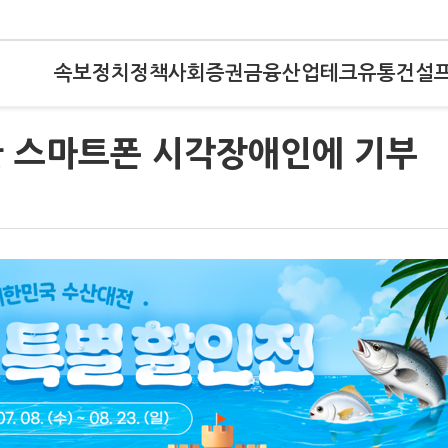
속보
정치
정책
사회
증권
금융
산업
테크
유통
건설
한 스마트폰 시각장애인에 기부