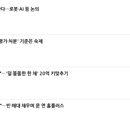
난다…로봇·AI 등 논의
가·처분' 기준은 숙제
"…'덜 똘똘한 한 채' 20억 키맞추기
요"…빈 매대 채우며 문 연 홈플러스