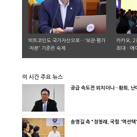
비트코인도 국가자산으로…'보관·평가
카카오, 
·처분' 기준은 숙제
최대…에이
이 시간 주요 뉴스
공급 속도전 외치더니…황희, 난
송영길 측 "정청래, 국힘 '역선