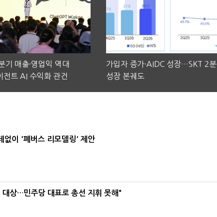
2분기 매출·영업익 역대
가입자 증가·AIDC 성장…SKT 2
전트 AI 수익화 관건
성장 본궤도
데없이 '폐버스 리모델링' 제안
택' 대상…민주당 대표로 총선 지휘 못해"