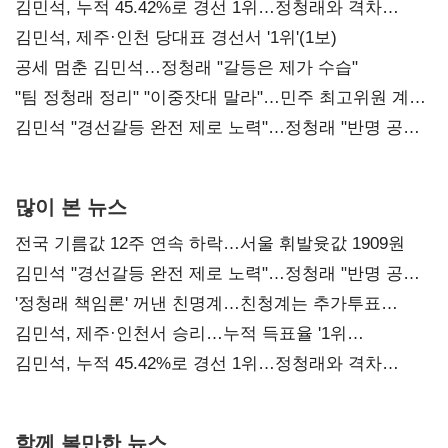
김민석, 누적 45.42%로 경선 1위…정청래와 격차
0.86%p(2보)
김민석, 제주·인천 당대표 경선서 '1위'(1보)
공세 멈춘 김민석…정청래 "갈등은 제가 수습"
"팀 정청래 정리" "이중잣대 말라"…민주 최고위원 계파
다툼 격화
김민석 "경선갈등 완전 제로 노력"…정청래 "반명 공세
사과부터"
많이 본 뉴스
전국 기름값 12주 연속 하락…서울 휘발윳값 1909원
김민석 "경선갈등 완전 제로 노력"…정청래 "반명 공세
사과부터"
'정청래 책임론' 꺼낸 친명계…친청계는 추가투표
때리기
김민석, 제주·인천서 승리…누적 득표율 '1위
탈환'(종합)
김민석, 누적 45.42%로 경선 1위…정청래와 격차
0.86%p(2보)
함께 볼만한 뉴스