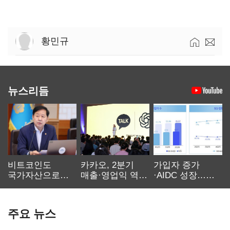
황민규
뉴스리듬
비트코인도
카카오, 2분기
가입자 증가
국가자산으로…'
매출·영업익 역대
·AIDC 성장…
보관·평가·처분'
최대…에이전트
SKT 2분기 성장
기준은 숙제
AI 수익화 관건
본궤도
주요 뉴스