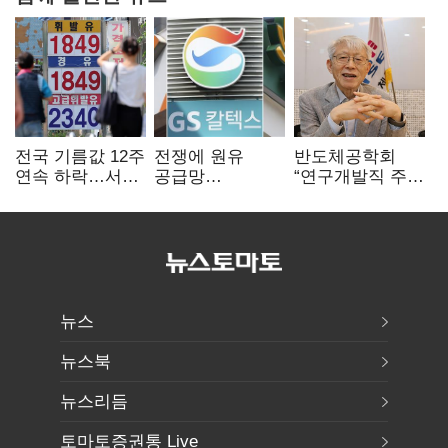
전국 기름값 12주
전쟁에 원유
반도체공학회
연속 하락…서울
공급망
“연구개발직 주
휘발윳값 1909원
흔들리자…K-
52시간제
정유, 에너지안보
개선해야”
핵심으로 재부상
뉴스
뉴스북
뉴스리듬
토마토증권통 Live