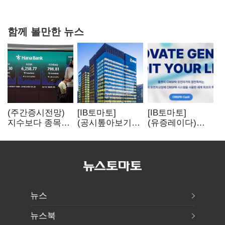
과징금 4억6200만원 부과
함께 볼만한 뉴스
(주간증시전망)
[IB토마토]
[IB토마토]
지수보다 종목…
(공시톺아보기)
(유증레이다)
선별 장세
수주 공시, 왜
툴젠, 조달액
이어진다
바로 매출로
3분의 1 토막…
잡히지 않을까
특허소송
비용부터 챙긴다
뉴스
뉴스북