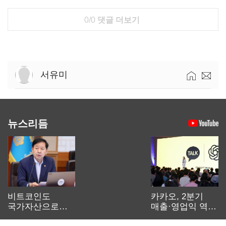
0/0
댓글 더보기
서유미
뉴스리듬
비트코인도
카카오, 2분기
국가자산으로…'
매출·영업익 역대
보관·평가·처분'
최대…에이전트