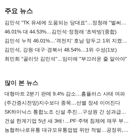
기준은 숙제
AI 수익화 관건
주요 뉴스
김민석 "TK 유세에 도움되는 당대표"…정청래 "벌써
대표된 양 당직 배분"
46.01% 대 44.53%…김민석·정청래 '초박빙'(종합)
김민석 누적 46.01%…'격전지' 호남 앞두고 1위 지켰다
(2보)
김민석, 강원·대구·경북서 48.54%…1위 수성(1보)
최민희 "골리앗 김민석"…임미애 "부끄러운 줄 알아야"
많이 본 뉴스
대형마트 2분기 판매 9.4% 감소…홈플러스 사태 여파
(주간증시전망)지수보다 종목…선별 장세 이어진다
SK하이닉스 통합노조 신설 추진…구성원 간 성과급
불만 확산
건설 한계기업 5년 새 3배↑…PF·주택 침체에 재무 부담
확대
농협하나로유통 대규모유통업법 위반 적발…공정위,