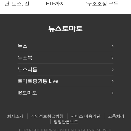
단' 토스, 전
ETF까지…
'구조조정 구두
계열사 내부통제
고위험상품 판매
합의안' 도출
표준화
제동 걸린 은행
뉴스
뉴스북
뉴스리듬
토마토증권통 Live
IB토마토
회사소개
개인정보취급방침
서비스 이용약관
고충처리
정정반론보도
COPYRIGHT © NEWSTOMATO. ALL RIGHTS RESERVED.