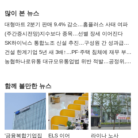
많이 본 뉴스
대형마트 2분기 판매 9.4% 감소…홈플러스 사태 여파
(주간증시전망)지수보다 종목…선별 장세 이어진다
SK하이닉스 통합노조 신설 추진…구성원 간 성과급
불만 확산
건설 한계기업 5년 새 3배↑…PF·주택 침체에 재무 부담
확대
농협하나로유통 대규모유통업법 위반 적발…공정위,
과징금 4억6200만원 부과
함께 볼만한 뉴스
'금융복합기업집
ELS 이어
라이나 노사