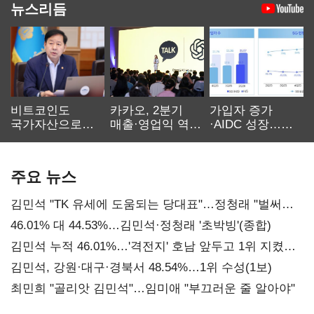
뉴스리듬
비트코인도
카카오, 2분기
가입자 증가
국가자산으로…'
매출·영업익 역대
·AIDC 성장…
보관·평가·처분'
최대…에이전트
SKT 2분기 성장
기준은 숙제
AI 수익화 관건
본궤도
주요 뉴스
김민석 "TK 유세에 도움되는 당대표"…정청래 "벌써
대표된 양 당직 배분"
46.01% 대 44.53%…김민석·정청래 '초박빙'(종합)
김민석 누적 46.01%…'격전지' 호남 앞두고 1위 지켰다
(2보)
김민석, 강원·대구·경북서 48.54%…1위 수성(1보)
최민희 "골리앗 김민석"…임미애 "부끄러운 줄 알아야"