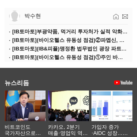
박수현
[IB토마토]부광약품, 먹거리 투자처가 실적 악화 '부메랑'?
[IB토마토](바이오헬스 유동성 점검)②파멥신, 자금조달 위기에…임상 완주 '물음표'
[IB토마토](IB&피플)맹정환 법무법인 광장 파트너 변호사
[IB토마토](바이오헬스 유동성 점검)①주인 바뀐 네오펙트…경영정상화 가능할까
뉴스리듬
비트코인도
카카오, 2분기
가입자 증가
국가자산으로…'
매출·영업익 역대
·AIDC 성장…