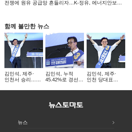
탈환'(종합)
전쟁에 원유 공급망 흔들리자…K-정유, 에너지안보
핵심으로 재부상
함께 볼만한 뉴스
김민석, 제주·
김민석, 누적
김민석, 제주·
인천서 승리…
45.42%로 경선
인천 당대표
누적 득표율 '1위
1위…정청래와
경선서 '1위'(1보)
탈환'(종합)
격차
0.86%p(2보)
뉴스