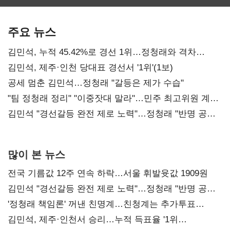
보관·평가·처분'
최대…에이전트
SKT 2분기 성장
기준은 숙제
AI 수익화 관건
본궤도
주요 뉴스
김민석, 누적 45.42%로 경선 1위…정청래와 격차
0.86%p(2보)
김민석, 제주·인천 당대표 경선서 '1위'(1보)
공세 멈춘 김민석…정청래 "갈등은 제가 수습"
"팀 정청래 정리" "이중잣대 말라"…민주 최고위원 계파
다툼 격화
김민석 "경선갈등 완전 제로 노력"…정청래 "반명 공세
사과부터"
많이 본 뉴스
전국 기름값 12주 연속 하락…서울 휘발윳값 1909원
김민석 "경선갈등 완전 제로 노력"…정청래 "반명 공세
사과부터"
'정청래 책임론' 꺼낸 친명계…친청계는 추가투표
때리기
김민석, 제주·인천서 승리…누적 득표율 '1위