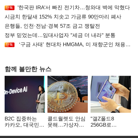
'한국판 IRA'서 빠진 전기차…청와대 벽에 막혔다
시금치 한달새 152% 치솟고 가금류 90만마리 폐사
은행들, 인천·전남·경북 57조 금고 쟁탈전
정부 믿었는데…임대사업자 "세금 더 내라" 분통
‘구금 사태’ 현대차 HMGMA, 미 재향군인 채용
확대로 분위기 반전
함께 볼만한 뉴스
B2C 집중하는
콜드월렛도 안심
"갤Z폴드8
카카오, 대국민
못해…가상자산
256GB로
서비스 '모두의
수탁 확대에
변경하면 지원금
AI' 사활
'보안 시험대'
추가"