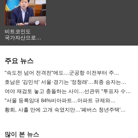
비트코인도
국가자산으로…'
보관·평가·처분'
기준은 숙제
주요 뉴스
"속도전 넘어 전격전"에도…군공항 이전부터 주
52시간까지 '뇌관'
호남은 '김민석' 서울·경기는 '정청래'…최종 승자는
'안갯속'
여야 재검토 놓고 충돌하는 사이…선관위 "투표자 수
오차 당연"
"서울 등록임대 84%비아파트…아파트 규제와
달리해야"
황희, 사흘 만에 고개 숙였지만…'폐버스 청년주택'
후폭풍
많이 본 뉴스