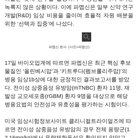
녹록지 않은 상황이다. 이에 파멥신은 일부 신약 연구
개발(R&D) 임상 비용을 줄이며 효율적 자원 배분을
위한 ‘선택과 집중’에 나섰다.
파멥신 본사. (사진=파멥신)
17일 바이오업계에 따르면 파멥신은 최근 핵심 후보
물질인 ‘올린베시맙’과 ‘키트루다(펨브롤리주맙)’의
병용 임상1b상에 대한 긍정적인 결과보고서를 받았
다. 전이성 삼중음성 유방암(mTNBC) 환자 11명, 재
발성 교모세포종(rGBM) 환자 9명을 대상으로 해당
병용요법의 안전성과 유효성을 평가하는 시험이다.
미국 임상시험정보사이트 클리니컬트라이얼즈에 따
르면 전이성 삼중음성 유방암의 경우 전체 용량군(1
2,16mg/kg)에서 용량제한독성은 확인되지 않았고,