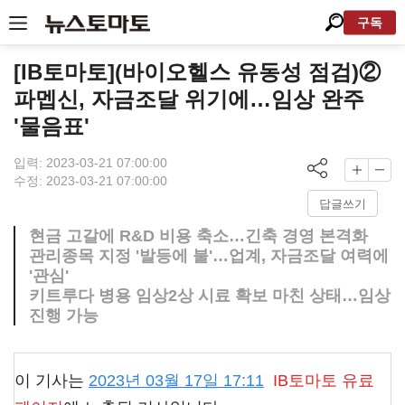
구독
[IB토마토](바이오헬스 유동성 점검)②
파멥신, 자금조달 위기에…임상 완주
'물음표'
입력: 2023-03-21 07:00:00
수정: 2023-03-21 07:00:00
답글쓰기
현금 고갈에 R&D 비용 축소…긴축 경영 본격화
관리종목 지정 '발등에 불'…업계, 자금조달 여력에
'관심'
키트루다 병용 임상2상 시료 확보 마친 상태…임상
진행 가능
이 기사는
2023년 03월 17일 17:11
IB토마토
유료