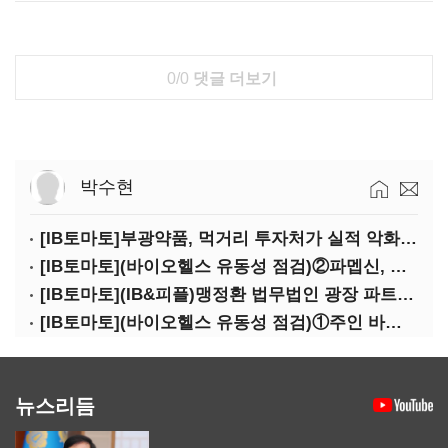
0/0
댓글 더보기
박수현
[IB토마토]부광약품, 먹거리 투자처가 실적 악화 '부메랑'?
[IB토마토](바이오헬스 유동성 점검)②파멥신, 자금조달 위기에…임상 완주 '물음표'
[IB토마토](IB&피플)맹정환 법무법인 광장 파트너 변호사
[IB토마토](바이오헬스 유동성 점검)①주인 바뀐 네오펙트…경영정상화 가능할까
뉴스리듬