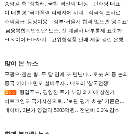
송영길 측 "정청래, 국힘 '역선택' 대상…민주당 대표로
총선 지휘 못해"
이 대통령 "국가폭력 피해자에 사과…적극적 조사로
진실 밝혀야"
주택공급 '동상이몽'…정부·서울시 협력 없으면 '공수표'
'금융복합기업집단' 토스, 전 계열사 내부통제 표준화
ELS 이어 ETF까지…고위험상품 판매 제동 걸린 은행
많이 본 뉴스
구광모-젠슨 황, 두 달 만에 또 만난다…로봇·AI 등 논의
중국 이어 대만도 설비투자…메모리 ‘삼국전쟁’
윙입푸드, 경영진 주가 부양 의지에 상한가
비트코인도 국가자산으로…'보관·평가·처분' 기준은
숙제
네이버, 2분기 영업익 5203억원…전년비 0.2% 감소
함께 볼만한 뉴스