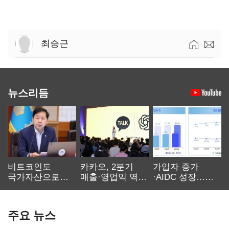
최승근
뉴스리듬
비트코인도
카카오, 2분기
가입자 증가
국가자산으로…'
매출·영업익 역대
·AIDC 성장…
보관·평가·처분'
최대…에이전트
SKT 2분기 성장
기준은 숙제
AI 수익화 관건
본궤도
주요 뉴스