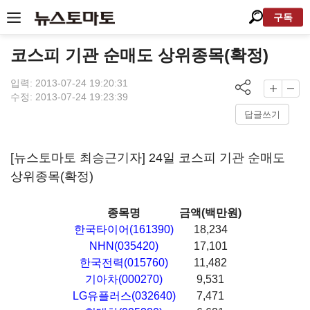
구독
코스피 기관 순매도 상위종목(확정)
입력: 2013-07-24 19:20:31
수정: 2013-07-24 19:23:39
답글쓰기
[뉴스토마토 최승근기자] 24일 코스피 기관 순매도
상위종목(확정)
종목명
금액(백만원)
한국타이어(161390)
18,234
NHN(035420)
17,101
한국전력(015760)
11,482
기아차(000270)
9,531
LG유플러스(032640)
7,471