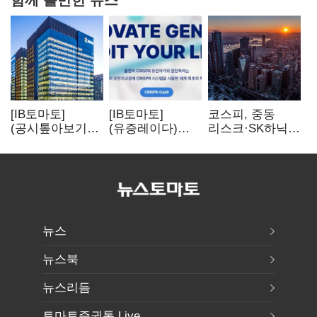
[IB토마토]
[IB토마토]
코스피, 중동
(공시톺아보기)
(유증레이다)
리스크·SK하닉
수주 공시, 왜
툴젠, 조달액
5% 급락에
바로 매출로
3분의 1 토막…
뒷걸음
잡히지 않을까
특허소송
비용부터 챙긴다
뉴스
뉴스북
뉴스리듬
토마토증권통 Live