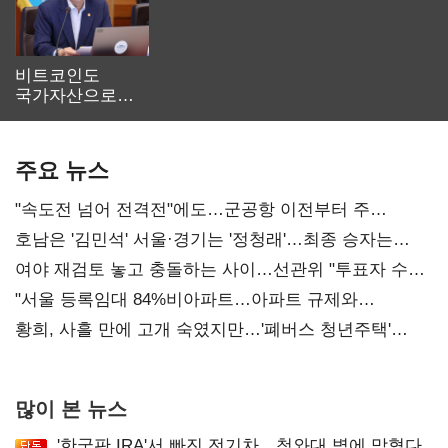
비트코인도
국가자산으로…'
보관·평가·처분'
기준은 숙제
주요 뉴스
"속도전 넘어 전격전"에도…군공항 이전부터 주
52시간까지 '뇌관'
호남은 '김민석' 서울·경기는 '정청래'…최종 승자는
'안갯속'
여야 재검토 놓고 충돌하는 사이…선관위 "투표자 수
오차 당연"
"서울 등록임대 84%비아파트…아파트 규제와
달리해야"
황희, 사흘 만에 고개 숙였지만…'폐버스 청년주택'
후폭풍
많이 본 뉴스
'한국판 IRA'서 빠진 전기차…청와대 벽에 막혔다