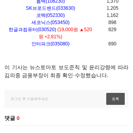
톱텍(108230)
1,370
SK브로드밴드(033630)
1,205
코텍(052330)
1,162
세코닉스(053450)
898
한글과컴퓨터(030520)
(19,000원 ▲520
829
원 +2.81%)
인터파크(035080)
690
이 기사는 뉴스토마토 보도준칙 및 윤리강령에 따라
김의중 금융부장이 최종 확인·수정했습니다.
댓글
0