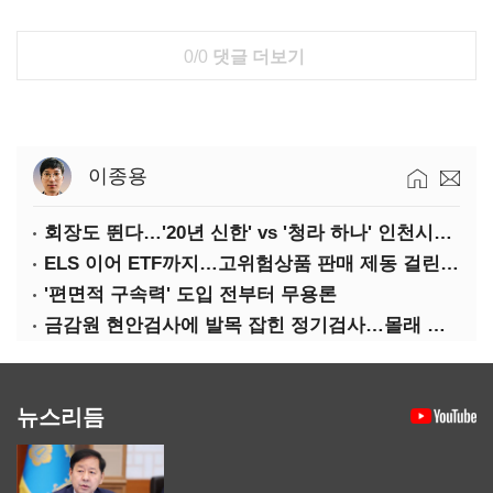
0/0
댓글 더보기
이종용
회장도 뛴다…'20년 신한' vs '청라 하나' 인천시금고 정면승부
ELS 이어 ETF까지…고위험상품 판매 제동 걸린 은행
'편면적 구속력' 도입 전부터 무용론
금감원 현안검사에 발목 잡힌 정기검사…몰래 웃는 금융권
뉴스리듬