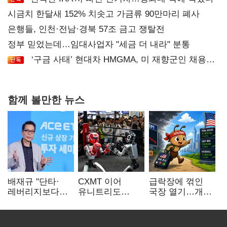
시금치 한달새 152% 치솟고 가금류 90만마리 폐사
은행들, 인천·전남·경북 57조 금고 쟁탈전
정부 믿었는데…임대사업자 "세금 더 내라" 분통
‘구금 사태’ 현대차 HMGMA, 미 재향군인 채용
확대로 분위기 반전
함께 볼만한 뉴스
배재규 "단타·
CXMT 이어
급락장에 꺾인
레버리지보다
유니트리도
국장 열기…개인
성장산업
출격…국내 증시
자금도 다시
장기투자…
영향 '촉각'
해외로
변동성 견뎌야"