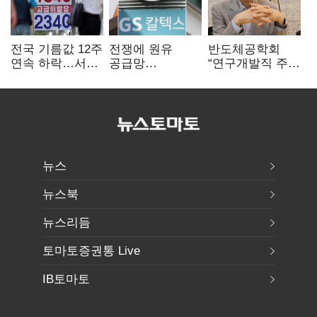
전국 기름값 12주
전쟁에 원유
반도체공학회
연속 하락…서울
공급망
“연구개발직 주
휘발윳값 1909원
흔들리자…K-
52시간제
정유, 에너지안보
개선해야”
핵심으로 재부상
뉴스
뉴스북
뉴스리듬
토마토증권통 Live
IB토마토