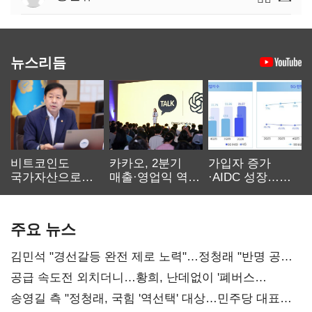
뉴스리듬
비트코인도
카카오, 2분기
가입자 증가
국가자산으로…'
매출·영업익 역대
·AIDC 성장…
보관·평가·처분'
최대…에이전트
SKT 2분기 성장
기준은 숙제
AI 수익화 관건
본궤도
주요 뉴스
김민석 "경선갈등 완전 제로 노력"…정청래 "반명 공세
사과부터"
공급 속도전 외치더니…황희, 난데없이 '폐버스
리모델링' 제안
송영길 측 "정청래, 국힘 '역선택' 대상…민주당 대표로