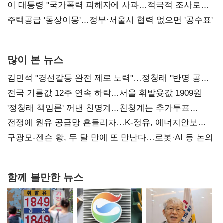
총선 지휘 못해"
이 대통령 "국가폭력 피해자에 사과…적극적 조사로
진실 밝혀야"
주택공급 '동상이몽'…정부·서울시 협력 없으면 '공수표'
많이 본 뉴스
김민석 "경선갈등 완전 제로 노력"…정청래 "반명 공세
사과부터"
전국 기름값 12주 연속 하락…서울 휘발윳값 1909원
'정청래 책임론' 꺼낸 친명계…친청계는 추가투표
때리기
전쟁에 원유 공급망 흔들리자…K-정유, 에너지안보
핵심으로 재부상
구광모-젠슨 황, 두 달 만에 또 만난다…로봇·AI 등 논의
함께 볼만한 뉴스